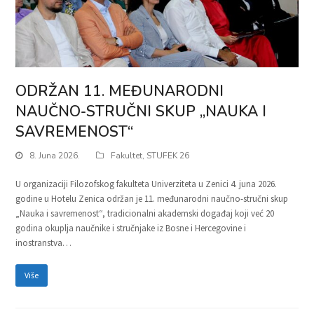
ODRŽAN 11. MEĐUNARODNI
NAUČNO-STRUČNI SKUP „NAUKA I
SAVREMENOST“
8. Juna 2026.
Fakultet
,
STUFEK 26
U organizaciji Filozofskog fakulteta Univerziteta u Zenici 4. juna 2026.
godine u Hotelu Zenica održan je 11. međunarodni naučno-stručni skup
„Nauka i savremenost“, tradicionalni akademski događaj koji već 20
godina okuplja naučnike i stručnjake iz Bosne i Hercegovine i
inostranstva…
Više