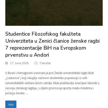
Studentice Filozofskog fakulteta
Univerziteta u Zenici članice ženske ragbi
7 reprezentacije BiH na Evropskom
prvenstvu u Andori
17. Juna 2026.
Fakultet
U Bosni i Hercegovini osnovan je prvi Ženski univerzitetski ragbi klub
„Lastavice“, koji okuplja većinom studentsku populaciju iz svih
univerzitetskih centara širom zemlje. Klub predstavlja značajan iskorak u
razvoju ženskog ragbija, s ciljem promocije sporta među mladima i
jačanja ženske…
Više