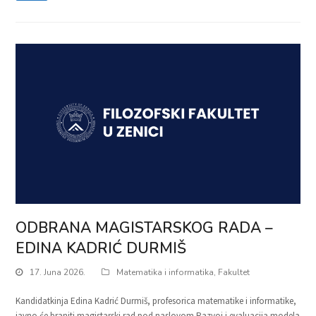
ODBRANA MAGISTARSKOG RADA –
EDINA KADRIĆ DURMIŠ
17. Juna 2026.
Matematika i informatika
,
Fakultet
Kandidatkinja Edina Kadrić Durmiš, profesorica matematike i informatike,
javno će braniti magistarski rad pod naslovom Razvoj i evaluacija modela