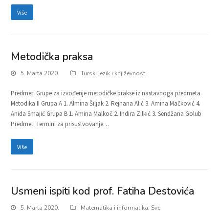
Više
Metodička praksa
5. Marta 2020.
Turski jezik i književnost
Predmet: Grupe za izvođenje metodičke prakse iz nastavnoga predmeta
Metodika II Grupa A 1. Almina Šiljak 2. Rejhana Alić 3. Amina Mačković 4.
Anida Smajić Grupa B 1. Amina Malkoč 2. Indira Zilkić 3. Sendžana Golub
Predmet: Termini za prisustvovanje…
Više
Usmeni ispiti kod prof. Fatiha Destovića
5. Marta 2020.
Matematika i informatika
,
Sve