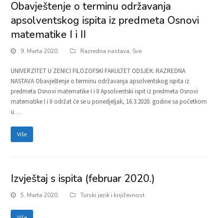
Obavještenje o terminu održavanja
apsolventskog ispita iz predmeta Osnovi
matematike I i II
9. Marta 2020.
Razredna nastava
,
Sve
UNIVERZITET U ZENICI FILOZOFSKI FAKULTET ODSJEK: RAZREDNA
NASTAVA Obavještenje o terminu održavanja apsolventskog ispita iz
predmeta Osnovi matematike I i II Apsolventski ispit iz predmeta Osnovi
matematike I i II održat će se u ponedjeljak, 16.3.2020. godine sa početkom
u…
Više
Izvještaj s ispita (februar 2020.)
5. Marta 2020.
Turski jezik i književnost
Više