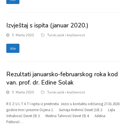
Izvještaj s ispita (januar 2020.)
5. Marta 2020.
Turski jezik i književnost
Više
Rezultati januarsko-februarskog roka kod
van. prof. dr. Edine Solak
5. Marta 2020.
Turski jezik i književnost
R E Z U L T A T I ispita iz predmeta Jezici u kontaktu održanog 27.01.2020.
godine Ime i prezime Ocjena 1. Sumeja Krehmić Deset (10) 2. Lejla
Vehabović Devet (9) 3. Medina Tahirović Devet (9) 4. Adelisa
Patković…