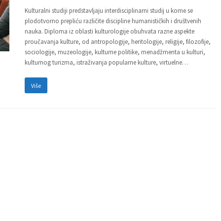
Kulturalni studiji predstavljaju interdisciplinarni studij u kome se
plodotvorno prepliću različite discipline humanističkih i društvenih
nauka. Diploma iz oblasti kulturologije obuhvata razne aspekte
proučavanja kulture, od antropologije, heritologije, religije, filozofije,
sociologije, muzeologije, kulturne politike, menadžmenta u kulturi,
kulturnog turizma, istraživanja popularne kulture, virtuelne…
Više