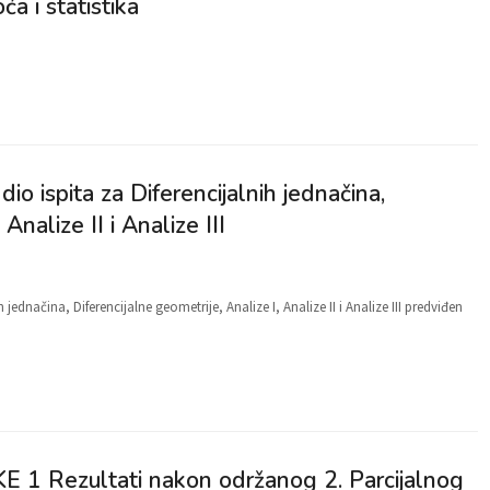
a i statistika
o ispita za Diferencijalnih jednačina,
Analize II i Analize III
ednačina, Diferencijalne geometrije, Analize I, Analize II i Analize III predviđen
Rezultati nakon održanog 2. Parcijalnog