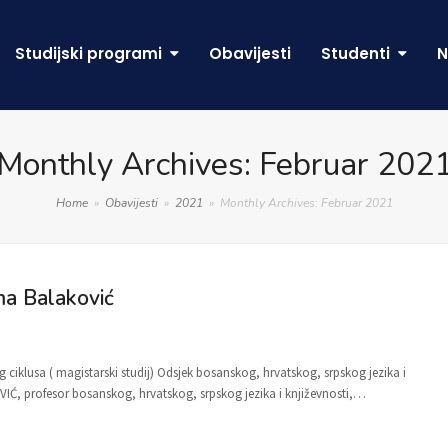
Studijski programi
Obavijesti
Studenti
N
Monthly Archives: Februar 202
Home
»
Obavijesti
»
2021
»
Monthly Archives: Februar 2021
ma Balaković
klusa ( magistarski studij) Odsjek bosanskog, hrvatskog, srpskog jezika i
VIĆ, profesor bosanskog, hrvatskog, srpskog jezika i književnosti,…