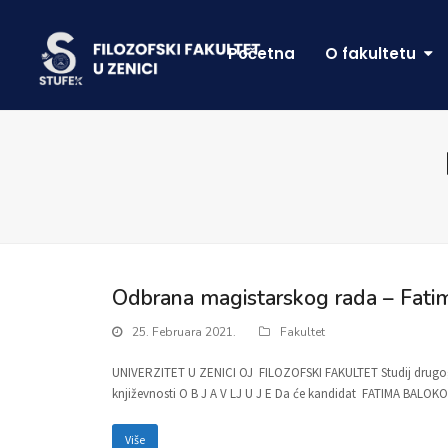
Početna
O fakultetu
Odbrana magistarskog rada – Fati
25. Februara 2021.
Fakultet
UNIVERZITET U ZENICI OJ FILOZOFSKI FAKULTET Studij drugog ci
književnosti O B J A V LJ U J E Da će kandidat FATIMA BALOKO
Više