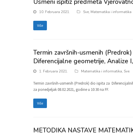
Usmeni ispitiz predmeta Vjerovatnoć
10. Februara 2021.
Sve
,
Matematika i informatika
Više
Termin završnih-usmenih (Predrok) di
Diferencijalne geometrije, Analize I, 
1. Februara 2021.
Matematika i informatika
,
Sve
Termin završnih-usmenih (Predrok) dio ispita za Diferencijalnih j
za ponedjeljak 08.02.2021, godine u 10:30 na FF.
Više
METODIKA NASTAVE MATEMATIKE 1 