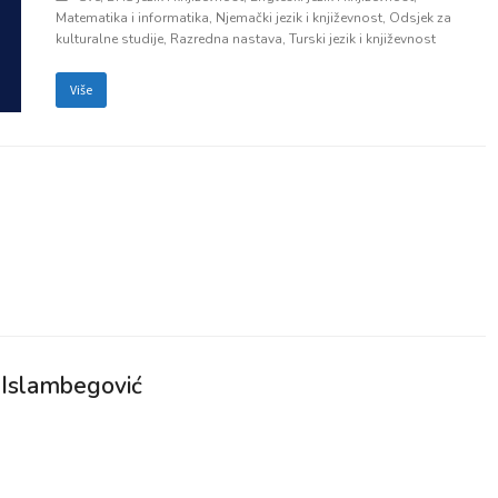
Matematika i informatika
,
Njemački jezik i književnost
,
Odsjek za
kulturalne studije
,
Razredna nastava
,
Turski jezik i književnost
Više
 Islambegović