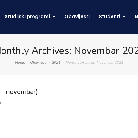
Studijski programi
Obavijesti
Studenti
N
onthly Archives: Novembar 20
Home
»
Obavijesti
»
2021
»
Monthly Archives: Novembar 2021
n – novembar)
e