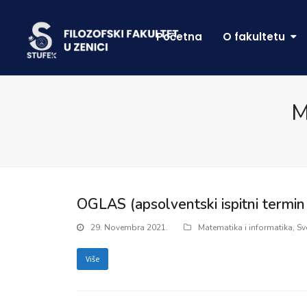
Početna
O fakultetu
M
OGLAS (apsolventski ispitni termi
29. Novembra 2021.
Matematika i informatika
,
Sv
Više