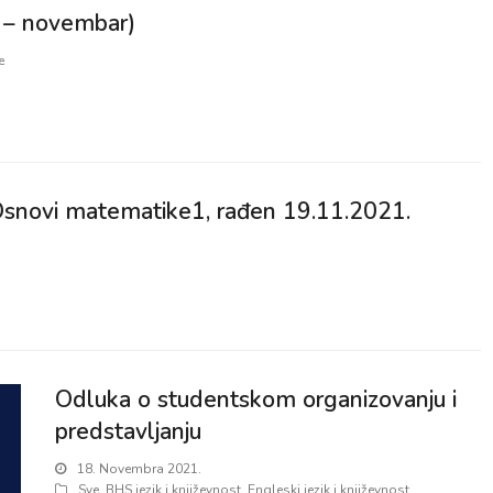
n – novembar)
e
z Osnovi matematike1, rađen 19.11.2021.
Odluka o studentskom organizovanju i
predstavljanju
18. Novembra 2021.
Sve
,
BHS jezik i književnost
,
Engleski jezik i književnost
,