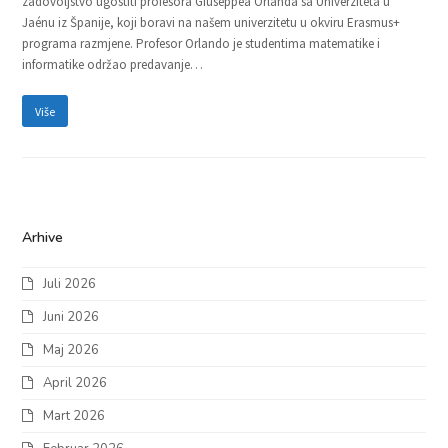
zadovoljstvo ugostiti profesora Giuseppea Orlanda sa Univerziteta u
Jaénu iz Španije, koji boravi na našem univerzitetu u okviru Erasmus+
programa razmjene. Profesor Orlando je studentima matematike i
informatike održao predavanje…
Više
Arhive
Juli 2026
Juni 2026
Maj 2026
April 2026
Mart 2026