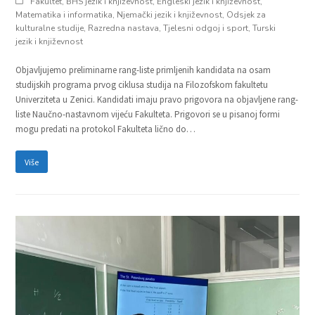
Fakultet
,
BHS jezik i književnost
,
Engleski jezik i književnost
,
Matematika i informatika
,
Njemački jezik i književnost
,
Odsjek za
kulturalne studije
,
Razredna nastava
,
Tjelesni odgoj i sport
,
Turski
jezik i književnost
Objavljujemo preliminarne rang-liste primljenih kandidata na osam
studijskih programa prvog ciklusa studija na Filozofskom fakultetu
Univerziteta u Zenici. Kandidati imaju pravo prigovora na objavljene rang-
liste Naučno-nastavnom vijeću Fakulteta. Prigovori se u pisanoj formi
mogu predati na protokol Fakulteta lično do…
Više