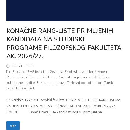
KONAČNE RANG-LISTE PRIMLJENIH
KANDIDATA NA STUDIJSKE
PROGRAME FILOZOFSKOG FAKULTETA
AK. 2026/27.
15. Jula 2026.
Fakultet
,
BHS jezik i književnost
,
Engleski jezik i književnost
,
Matematika i informatika
,
Njemački jezik i književnost
,
Odsjek za
kulturalne studije
,
Razredna nastava
,
Tjelesni odgoj i sport
,
Turski
jezik i književnost
Univerzitet u Zenici Filozofski fakultet O B A V I J E S T KANDIDATIMA
ZA UPIS U I /PRVI/ SEMESTAR – I (PRVU) GODINU AKADEMSKE 2026/27.
GODINE Obavještavaju se kandidati koji su primljeni na…
Više