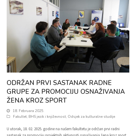
ODRŽAN PRVI SASTANAK RADNE
GRUPE ZA PROMOCIJU OSNAŽIVANJA
ŽENA KROZ SPORT
18. Februara 2025.
Fakultet
,
BHS jezik i književnost
,
Odsjek za kulturalne studije
U utorak, 18. 02. 2025. godine na našem fakultetu je održan prvi radni
sastanak za promociju projektnih aktivnosti osnaživanja žena kroz sport.