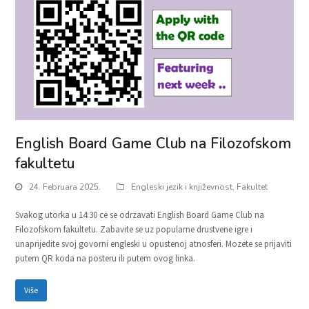
English Board Game Club na Filozofskom
fakultetu
24. Februara 2025.
Engleski jezik i književnost
,
Fakultet
Svakog utorka u 14:30 ce se odrzavati English Board Game Club na
Filozofskom fakultetu. Zabavite se uz popularne drustvene igre i
unaprijedite svoj govorni engleski u opustenoj atnosferi. Mozete se prijaviti
putem QR koda na posteru ili putem ovog linka.
Više