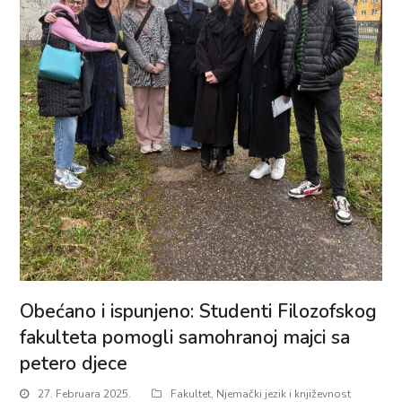
Obećano i ispunjeno: Studenti Filozofskog
fakulteta pomogli samohranoj majci sa
petero djece
27. Februara 2025.
Fakultet
,
Njemački jezik i književnost