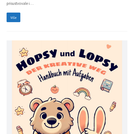
prisustvovale i…
Više