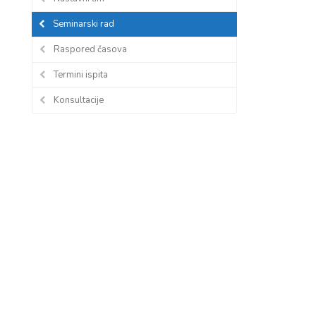
Seminarski rad
Raspored časova
Termini ispita
Konsultacije