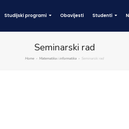
Studijski programi
Obavijesti
Studenti
N
Seminarski rad
Home
»
Matematika i informatika
»
Seminarski rad