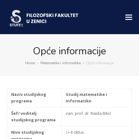
Opće informacije
Home
»
Matematika i informatika
»
Opće informacije
Naziv studijskog
Studij matematike i
programa
informatike
Šef/ voditelj
van. prof. dr. Naida Bikić
studijskog programa
Nivo studijskog
I + II ciklus
programa