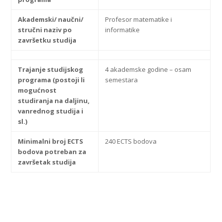
Akademski/ naučni/
Profesor matematike i
stručni naziv po
informatike
završetku studija
Trajanje studijskog
4 akademske godine – osam
programa (postoji li
semestara
mogućnost
studiranja na daljinu,
vanrednog studija i
sl.)
Minimalni broj ECTS
240 ECTS bodova
bodova potreban za
završetak studija