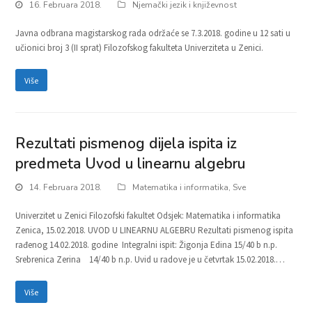
16. Februara 2018.
Njemački jezik i književnost
Javna odbrana magistarskog rada održaće se 7.3.2018. godine u 12 sati u
učionici broj 3 (II sprat) Filozofskog fakulteta Univerziteta u Zenici.
Više
Rezultati pismenog dijela ispita iz
predmeta Uvod u linearnu algebru
14. Februara 2018.
Matematika i informatika
,
Sve
Univerzitet u Zenici Filozofski fakultet Odsjek: Matematika i informatika
Zenica, 15.02.2018. UVOD U LINEARNU ALGEBRU Rezultati pismenog ispita
rađenog 14.02.2018. godine Integralni ispit: Žigonja Edina 15/40 b n.p.
Srebrenica Zerina 14/40 b n.p. Uvid u radove je u četvrtak 15.02.2018.…
Više