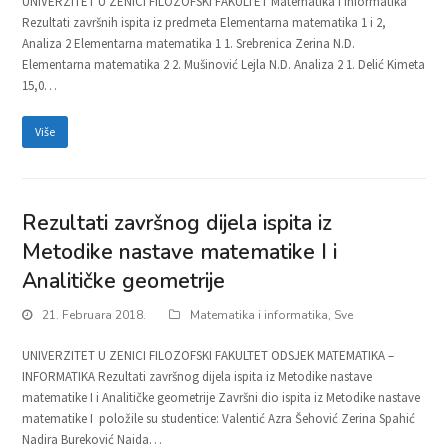
UNIVERZITET U ZENICI FILOZOFSKI FAKULTET Matematika i informatika
Rezultati završnih ispita iz predmeta Elementarna matematika 1 i 2,
Analiza 2 Elementarna matematika 1 1. Srebrenica Zerina N.D.
Elementarna matematika 2 2. Mušinović Lejla N.D. Analiza 2 1. Delić Kimeta
15,0…
Više
Rezultati završnog dijela ispita iz
Metodike nastave matematike I i
Analitičke geometrije
21. Februara 2018.
Matematika i informatika
,
Sve
UNIVERZITET U ZENICI FILOZOFSKI FAKULTET ODSJEK MATEMATIKA –
INFORMATIKA Rezultati završnog dijela ispita iz Metodike nastave
matematike I i Analitičke geometrije Završni dio ispita iz Metodike nastave
matematike I položile su studentice: Valentić Azra Šehović Zerina Spahić
Nadira Bureković Naida…