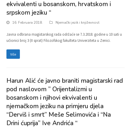
ekvivalenti u bosanskom, hrvatskom i
srpskom jeziku “
16. Februara 2018.
Njemački jezik i književnost
Javna odbrana magistarskog rada održaće se 7.3.2018. godine u 10 sati u
učionici broj 3 (II sprat) Filozofskog fakulteta Univerziteta u Zenici.
Više
Harun Alić će javno braniti magistarski rad
pod naslovom ” Orijentalizmi u
bosanskom i njihovi ekvivalenti u
njemačkom jeziku na primjeru djela
“Derviš i smrt” Meše Selimovića i “Na
Drini ćuprija” Ive Andrića “