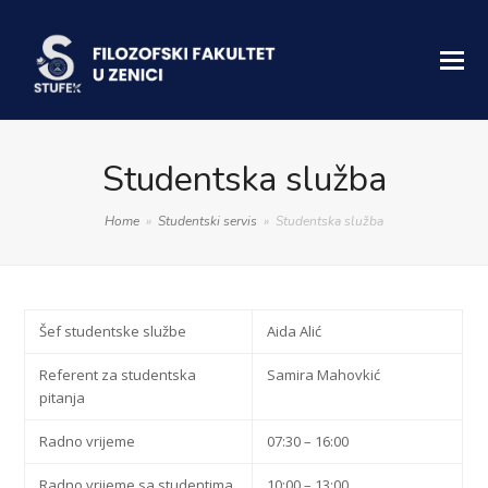
Studentska služba
Home
»
Studentski servis
»
Studentska služba
Šef studentske službe
Aida Alić
Referent za studentska
Samira Mahovkić
pitanja
Radno vrijeme
07:30 – 16:00
Radno vrijeme sa studentima
10:00 – 13:00