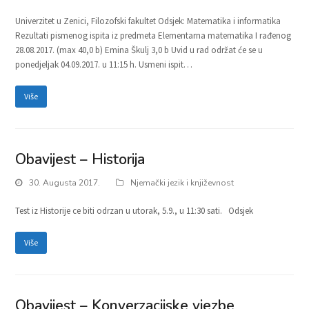
Univerzitet u Zenici, Filozofski fakultet Odsjek: Matematika i informatika
Rezultati pismenog ispita iz predmeta Elementarna matematika I rađenog
28.08.2017. (max 40,0 b) Emina Škulj 3,0 b Uvid u rad održat će se u
ponedjeljak 04.09.2017. u 11:15 h. Usmeni ispit…
Više
Obavijest – Historija
30. Augusta 2017.
Njemački jezik i književnost
Test iz Historije ce biti odrzan u utorak, 5.9., u 11:30 sati. Odsjek
Više
Obavijest – Konverzacijske vjezbe