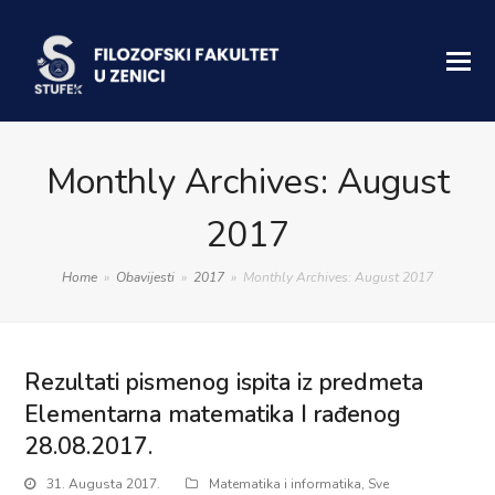
Monthly Archives: August
2017
Home
»
Obavijesti
»
2017
»
Monthly Archives: August 2017
Rezultati pismenog ispita iz predmeta
Elementarna matematika I rađenog
28.08.2017.
31. Augusta 2017.
Matematika i informatika
,
Sve