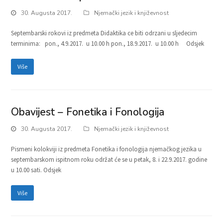
30. Augusta 2017.
Njemački jezik i književnost
Septembarski rokovi iz predmeta Didaktika ce biti odrzani u sljedecim
terminima: pon., 4.9.2017. u 10.00 h pon., 18.9.2017. u 10.00 h Odsjek
Više
Obavijest – Fonetika i Fonologija
30. Augusta 2017.
Njemački jezik i književnost
Pismeni kolokviji iz predmeta Fonetika i fonologija njemačkog jezika u
septembarskom ispitnom roku održat će se u petak, 8. i 22.9.2017. godine
u 10.00 sati. Odsjek
Više