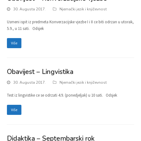
30. Augusta 2017.
Njemački jezik i književnost
Usmeni ispit iz predmeta Konverzacijske vjezbe I i II ce biti odrzan u utorak,
5.9., u 11 sati. Odsjek
Više
Obavijest – Lingvistika
30. Augusta 2017.
Njemački jezik i književnost
Test iz lingvistike ce se odrzati 4.9. (ponedjeljak) u 10 sati. Odsjek
Više
Didaktika – Septembarski rok