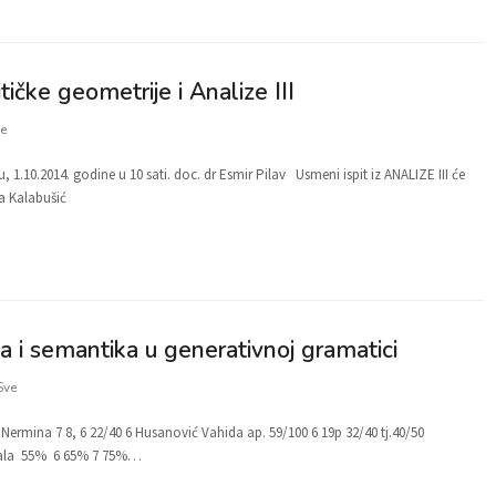
ičke geometrije i Analize III
e
 1.10.2014. godine u 10 sati. doc. dr Esmir Pilav Usmeni ispit iz ANALIZE III će
da Kalabušić
sa i semantika u generativnoj gramatici
Sve
 Nermina 7 8, 6 22/40 6 Husanović Vahida ap. 59/100 6 19p 32/40 tj.40/50
 Skala 55% 6 65% 7 75%…