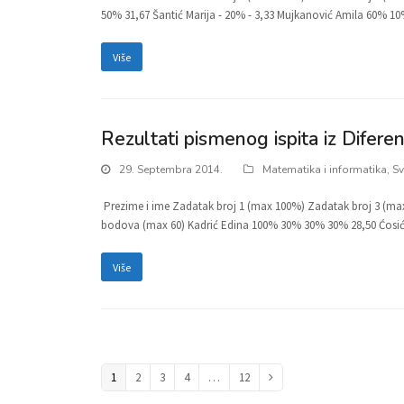
50% 31,67 Šantić Marija - 20% - 3,33 Mujkanović Amila 60% 
Više
Rezultati pismenog ispita iz Difere
29. Septembra 2014.
Matematika i informatika
,
Sv
Prezime i ime Zadatak broj 1 (max 100%) Zadatak broj 3 (ma
bodova (max 60) Kadrić Edina 100% 30% 30% 30% 28,50 Ćosić
Više
Page
1
Page
2
Page
3
Page
4
…
Page
12
Next