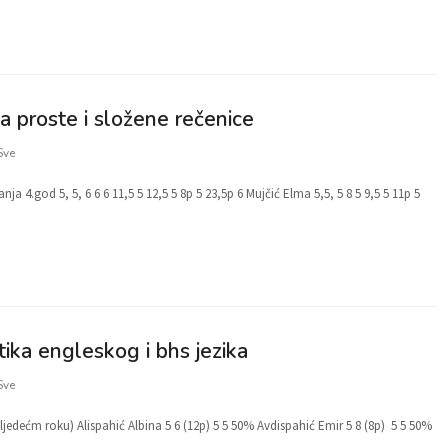
sa proste i složene rečenice
Sve
anja 4.god 5, 5, 6 6 6 11,5 5 12,5 5 8p 5 23,5p 6 Mujčić Elma 5,5, 5 8 5 9,5 5 11p 5
tika engleskog i bhs jezika
Sve
jedećm roku) Alispahić Albina 5 6 (12p) 5 5 50% Avdispahić Emir 5 8 (8p) 5 5 50%