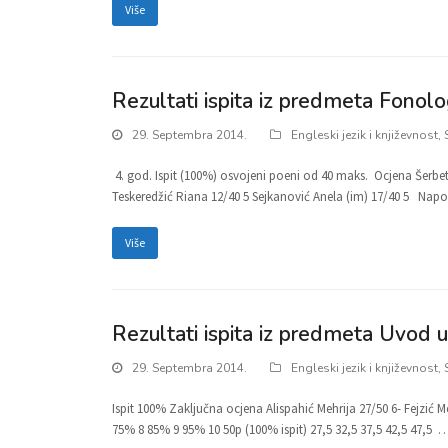
Više
Rezultati ispita iz predmeta Fonolog
29. Septembra 2014.
Engleski jezik i književnost
,
4. god. Ispit (100%) osvojeni poeni od 40 maks. Ocjena Šerbet
Teskeredžić Riana 12/40 5 Sejkanović Anela (im) 17/40 5 Na
Više
Rezultati ispita iz predmeta Uvod u
29. Septembra 2014.
Engleski jezik i književnost
,
Ispit 100% Zaključna ocjena Alispahić Mehrija 27/50 6- Fejzić 
75% 8 85% 9 95% 10 50p (100% ispit) 27,5 32,5 37,5 42,5 47,5 