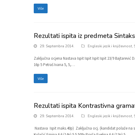
Više
Rezultati ispita iz predmeta Sintak
29. Septembra 2014.
Engleski jezik i književnost
,
Zaključna ocjena Nastava Ispit Ispit Ispit Ispit 23/9 Bajtarević D
16p 5 Petraš Ivana 5, 5,…
Više
Rezultati ispita Kontrastivna grama
29. Septembra 2014.
Engleski jezik i književnost
,
Nastava Ispit maks.40p) Zaključna ocj. (kandidat polaže na sl
Kulačić Emina 6 6 (14p) 5 5 50% Porča Evelina 6 6 (13p) 5…