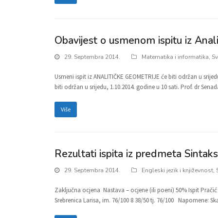
Obavijest o usmenom ispitu iz Analit
29. Septembra 2014.
Matematika i informatika
,
Sv
Usmeni ispit iz ANALITIČKE GEOMETRIJE će biti održan u srijedu,
biti održan u srijedu, 1.10.2014. godine u 10 sati. Prof. dr Sena
Više
Rezultati ispita iz predmeta Sintak
29. Septembra 2014.
Engleski jezik i književnost
,
Zaključna ocjena Nastava – ocjene (ili poeni) 50% Ispit Pračić
Srebrenica Larisa, im. 76/100 8 38/50 tj. 76/100 Napomene: