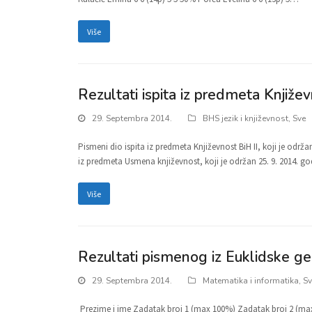
Više
Rezultati ispita iz predmeta Knjiže
29. Septembra 2014.
BHS jezik i književnost
,
Sve
Pismeni dio ispita iz predmeta Književnost BiH II, koji je održan
iz predmeta Usmena književnost, koji je održan 25. 9. 2014. go
Više
Rezultati pismenog iz Euklidske geo
29. Septembra 2014.
Matematika i informatika
,
Sv
Prezime i ime Zadatak broj 1 (max 100%) Zadatak broj 2 (ma