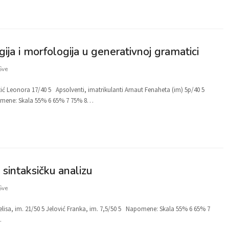
ija i morfologija u generativnoj gramatici
Sve
ić Leonora 17/40 5 Apsolventi, imatrikulanti Arnaut Fenaheta (im) 5p/40 5
pomene: Skala 55% 6 65% 7 75% 8…
 sintaksičku analizu
Sve
Melisa, im. 21/50 5 Jelović Franka, im. 7,5/50 5 Napomene: Skala 55% 6 65% 7
…