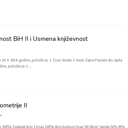
vnost BiH II i Usmena književnost
 24. 9. 2014. godine, položili su: 1. Ćosić Amela 2. Husić Zejna Pismeni dio ispita
dine, položila je: 1.…
metrije II
e
x 100%) Zadatak broj 3 (max 100%) Broj bodova (max 50) Mirvić Sanela 50% 90%