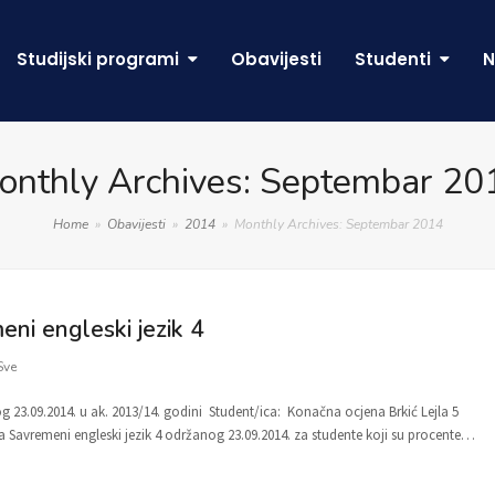
Studijski programi
Obavijesti
Studenti
N
onthly Archives: Septembar 20
Home
»
Obavijesti
»
2014
»
Monthly Archives: Septembar 2014
eni engleski jezik 4
Sve
og 23.09.2014. u ak. 2013/14. godini Student/ica: Konačna ocjena Brkić Lejla 5
a Savremeni engleski jezik 4 održanog 23.09.2014. za studente koji su procente…