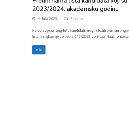
Preliminarna lista kandidata koji su 
2023/2024. akademsku godinu
4. Jula 2023.
Fakultet
Na objavljenu rang-listu kandidati mogu uložiti pismeni prig
liste, a najkasnije do petka 07.07.2023. do 9 sati. Naučno-nas
Više