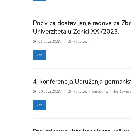
Poziv za dostavljanje radova za Zb
Univerziteta u Zenici XXI/2023.
21. Jula 2023.
Fakultet
Više
4. konferencija Udruženja germanist
20. Jula 2023.
Fakultet
,
Njemački jezik i književnos
Više