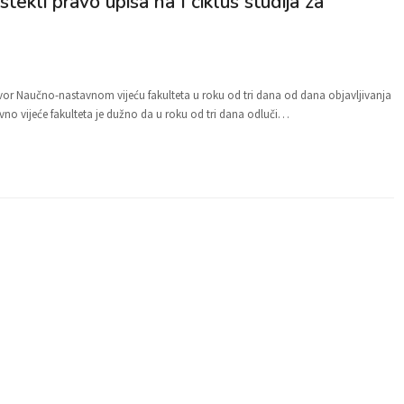
stekli pravo upisa na I ciklus studija za
ovor Naučno-nastavnom vijeću fakulteta u roku od tri dana od dana objavljivanja
tavno vijeće fakulteta je dužno da u roku od tri dana odluči…