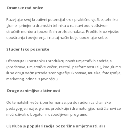
Dramske radionice
Razvijajte svoj kreativni potencijal kroz praktične vježbe, tehniku
glume i primjenu dramskih tehnika u nastavi pod vođstvom
stručnih mentora i pozorišnih profesionalaca. Prođite kroz vježbe
opuštranja i povjerenja i na taj način bolje upoznajte sebe.
Studentsko pozorište
Učestvujte u nastanku i produkciji novih umjetničkih sadržaja
(predstave, umjetničke večeri, recitali, performansi i sl.), kao glumci
ili na drugi način (izrada scenografije i kostima, muzika, fotografija,
marketing, odnosi s javnošću).
Druge zanimljive aktivnosti
Od tematskih večeri, performansa, pa do radionica dramske
pedagogije, režije, glume, produkcije i dramaturgije, naši članovi će
moći uživati u bogatom i uzbudljivom programu.
Cilj Kluba je
popularizacija pozorišne umjetnosti
, ali i