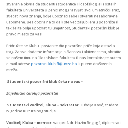
stvaranje okvira da studenti i studentice Filozofskog, ali i ostalih
fakulteta Univerziteta u Zenici mogu razvijati svoj umjetnički izraz,
stjecati nova znanja, bolje upoznati sebe i stvarati nezaboravne
uspomene. Bez obzira na to da li ste već zaljubljeni u pozorište ili
tek želite bolje upoznati tu umjetnost, Studentski pozorišni klub je
pravo mjesto za vas!
Pridružite se Klubu i postanite dio pozorišne priče koja ostavlja
trag. Za sve dodatne informacije o članstvu i aktivnostima, obratite
se našem timu na Filozofskom fakultetu ili nas kontaktirajte putem
e-mail adrese
pozorisni.klub.ff@unze.ba
ili putem društvenih
mreža.
Studentski pozorišni klub čeka na vas –
Zajednička čarolija pozorišta!
Studentski voditelj Kluba – sektretar
: Zuhdija Karić, student
IV godine Kulturalnog studija
Voditelj Kluba – mentor
: van prof. dr. Hazim Begagić, diplomirani