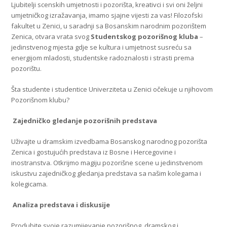
Ljubitelji scenskih umjetnosti i pozorišta, kreativci i svi oni željni
umjetničkog izražavanja, imamo sjajne vijesti za vas! Filozofski
fakultet u Zenici, u saradnji sa Bosanskim narodnim pozorištem
Zenica, otvara vrata svog
Studentskog pozorišnog kluba
–
jedinstvenog mjesta gdje se kultura i umjetnost susreću sa
energijom mladosti, studentske radoznalosti i strasti prema
pozorištu.
Šta studente i studentice Univerziteta u Zenici očekuje u njihovom
Pozorišnom klubu?
Zajedničko gledanje pozorišnih predstava
Uživajte u dramskim izvedbama Bosanskog narodnog pozorišta
Zenica i gostujućih predstava iz Bosne i Hercegovine i
inostranstva. Otkrijmo magiju pozorišne scene u jedinstvenom
iskustvu zajedničkog gledanja predstava sa našim kolegama i
kolegicama.
Analiza predstava i diskusije
Produbite svoje razumijevanje pozorišnog, dramskog i