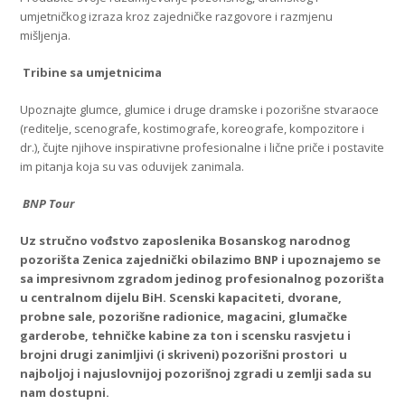
umjetničkog izraza kroz zajedničke razgovore i razmjenu
mišljenja.
Tribine sa umjetnicima
Upoznajte glumce, glumice i druge dramske i pozorišne stvaraoce
(reditelje, scenografe, kostimografe, koreografe, kompozitore i
dr.), čujte njihove inspirativne profesionalne i lične priče i postavite
im pitanja koja su vas oduvijek zanimala.
BNP Tour
Uz stručno vođstvo zaposlenika Bosanskog narodnog
pozorišta Zenica zajednički obilazimo BNP i upoznajemo se
sa impresivnom zgradom jedinog profesionalnog pozorišta
u centralnom dijelu BiH. Scenski kapaciteti, dvorane,
probne sale, pozorišne radionice, magacini, glumačke
garderobe, tehničke kabine za ton i scensku rasvjetu i
brojni drugi zanimljivi (i skriveni) pozorišni prostori u
najboljoj i najuslovnijoj pozorišnoj zgradi u zemlji sada su
nam dostupni.