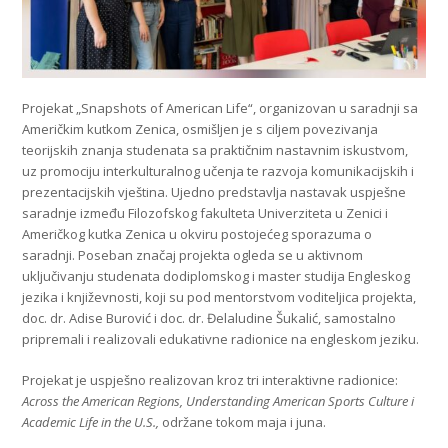
Projekat „Snapshots of American Life“, organizovan u saradnji sa
Američkim kutkom Zenica, osmišljen je s ciljem povezivanja
teorijskih znanja studenata sa praktičnim nastavnim iskustvom,
uz promociju interkulturalnog učenja te razvoja komunikacijskih i
prezentacijskih vještina. Ujedno predstavlja nastavak uspješne
saradnje između Filozofskog fakulteta Univerziteta u Zenici i
Američkog kutka Zenica u okviru postojećeg sporazuma o
saradnji. Poseban značaj projekta ogleda se u aktivnom
uključivanju studenata dodiplomskog i master studija Engleskog
jezika i književnosti, koji su pod mentorstvom voditeljica projekta,
doc. dr. Adise Burović i doc. dr. Đelaludine Šukalić, samostalno
pripremali i realizovali edukativne radionice na engleskom jeziku.
Projekat je uspješno realizovan kroz tri interaktivne radionice:
Across the American Regions, Understanding American Sports Culture i
Academic Life in the U.S.,
održane tokom maja i juna.