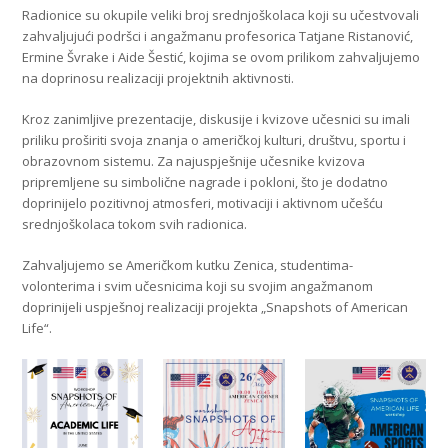
Radionice su okupile veliki broj srednjoškolaca koji su učestvovali
zahvaljujući podršci i angažmanu profesorica Tatjane Ristanović,
Ermine Švrake i Aide Šestić, kojima se ovom prilikom zahvaljujemo
na doprinosu realizaciji projektnih aktivnosti.
Kroz zanimljive prezentacije, diskusije i kvizove učesnici su imali
priliku proširiti svoja znanja o američkoj kulturi, društvu, sportu i
obrazovnom sistemu. Za najuspješnije učesnike kvizova
pripremljene su simbolične nagrade i pokloni, što je dodatno
doprinijelo pozitivnoj atmosferi, motivaciji i aktivnom učešću
srednjoškolaca tokom svih radionica.
Zahvaljujemo se Američkom kutku Zenica, studentima-
volonterima i svim učesnicima koji su svojim angažmanom
doprinijeli uspješnoj realizaciji projekta „Snapshots of American
Life“.