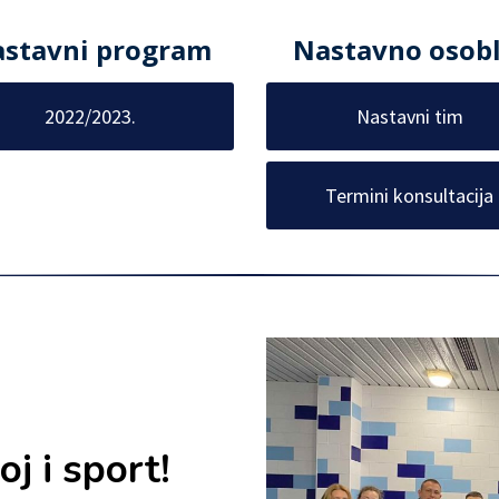
stavni program
Nastavno osobl
2022/2023.
Nastavni tim
Termini konsultacija
oj i sport!