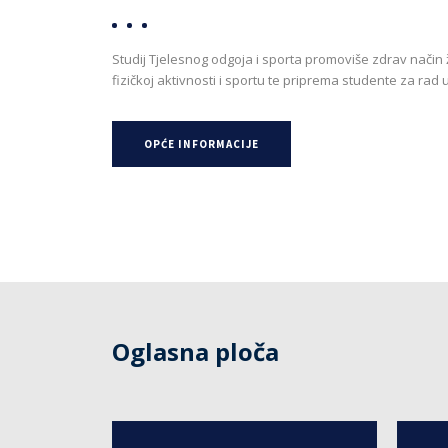
Studij Tjelesnog odgoja i sporta promoviše zdrav način ž
fizičkoj aktivnosti i sportu te priprema studente za rad 
OPĆE INFORMACIJE
Oglasna ploča