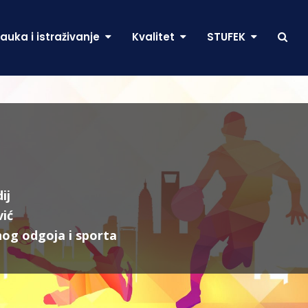
auka i istraživanje
Kvalitet
STUFEK
ij
vić
nog odgoja i sporta