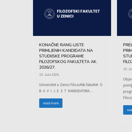
KONAČNE RANG-LISTE
PRE
PRIMLJENIH KANDIDATA NA
PRI
STUDIJSKE PROGRAME
STU
FILOZOFSKOG FAKULTETA AK.
FIL
2026/27.
10. Ju
15. Jula 2026.
Objav
Univerzitet u Zenici Filozofski fakultet O
priml
B A V I J E S T KANDIDATIMA…
progr
Filoz
read more
re