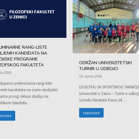
LIMINARNE RANG-LISTE
MLJENIH KANDIDATA NA
DIJSKE PROGRAME
ODRŽAN UNIVERZITETSKI
OZOFSKOG FAKULTETA
TURNIR U ODBOJCI
la 2026.
29. Aprila 2026.
ljujemo preliminarne rang-liste
IZVJEŠTAJ SA SPORTSKOG TAKMIČE
jenih kandidata na osam studijskih
Univerzitet u Zenici – Turnir u odboj
ama prvog ciklusa studija na
između fakulteta Dana 24.…
ofskom fakultetu…
read more
ad more