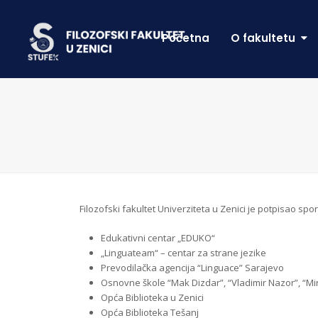
Početna
O fakultetu
Filozofski fakultet Univerziteta u Zenici je potpisao sp
Edukativni centar „EDUKO“
„Linguateam“ – centar za strane jezike
Prevodilačka agencija “Linguace” Sarajevo
Osnovne škole “Mak Dizdar”, “Vladimir Nazor”, “Mir
Opća Biblioteka u Zenici
Opća Biblioteka Tešanj