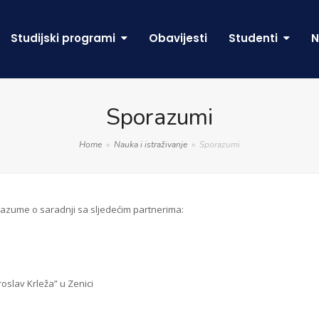
Studijski programi
Obavijesti
Studenti
N
Sporazumi
Home
»
Nauka i istraživanje
»
Sporazumi
orazume o saradnji sa sljedećim partnerima:
oslav Krleža” u Zenici