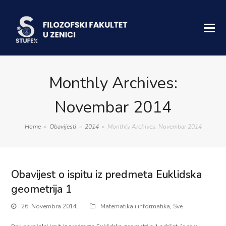
Monthly Archives:
Novembar 2014
Home
»
Obavijesti
»
2014
»
Monthly Archives: Novembar 2014
Obavijest o ispitu iz predmeta Euklidska
geometrija 1
26. Novembra 2014.
Matematika i informatika
,
Sve