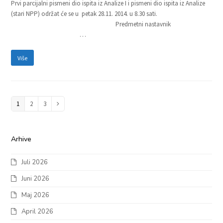
Prvi parcijalni pismeni dio ispita iz Analize I i pismeni dio ispita iz Analize
(stari NPP) održat će se u petak 28.11. 2014. u 8.30 sati.
Predmetni nastavnik
…
Više
Page
1
Page
2
Page
3
Next
Arhive
Juli 2026
Juni 2026
Maj 2026
April 2026