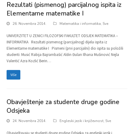
Rezultati (pismenog) parcijalnog ispita iz
Elementarne matematike I
26. Novembra 2014.
Matematika i informatika
,
Sve
UNIVERZITET U ZENICI FILOZOFSKI FAKULTET ODSJEK MATEMATIKA –
INFORMATIKA Rezultati pismenog (parcijalnog) dijela ispita iz
Elementarne matematike I Pismeni (prvi parcijalni) dio ispita su položili
studenti: Musić Rabija Bajrambašić Aldin Đulan Ilhana Mušinović Nejla
Valentić Azra Kozlić Berin…
Više
Obavještenje za studente druge godine
Odsjeka
24. Novembra 2014.
Engleski jezik i književnost
,
Sve
Obavještavaju se studenti druge godine Odsjeka za engleski jezik i