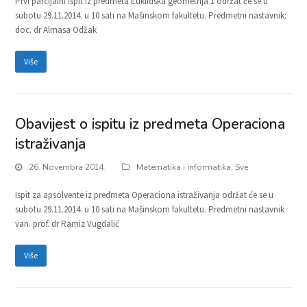
Prvi parcijalni ispit iz predmeta Euklidska geometrija 1 održat će se u
subotu 29.11.2014. u 10 sati na Mašinskom fakultetu. Predmetni nastavnik:
doc. dr Almasa Odžak
Više
Obavijest o ispitu iz predmeta Operaciona
istraživanja
26. Novembra 2014.
Matematika i informatika
,
Sve
Ispit za apsolvente iz predmeta Operaciona istraživanja održat će se u
subotu 29.11.2014. u 10 sati na Mašinskom fakultetu. Predmetni nastavnik
van. prof. dr Ramiz Vugdalić
Više