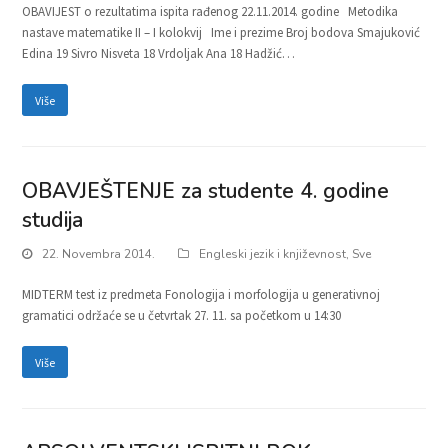
OBAVIJEST o rezultatima ispita rađenog 22.11.2014. godine Metodika
nastave matematike II – I kolokvij Ime i prezime Broj bodova Smajuković
Edina 19 Sivro Nisveta 18 Vrdoljak Ana 18 Hadžić…
Više
OBAVJEŠTENJE za studente 4. godine
studija
22. Novembra 2014.
Engleski jezik i književnost
,
Sve
MIDTERM test iz predmeta Fonologija i morfologija u generativnoj
gramatici održaće se u četvrtak 27. 11. sa početkom u 14:30
Više