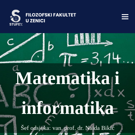
Matematika i
informatika
Šef odsjeka: van. prof. dr. Naida Bikić