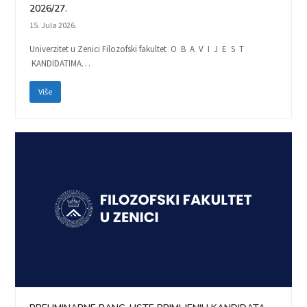
2026/27.
15. Jula 2026.
Univerzitet u Zenici Filozofski fakultet O B A V I J E S T
KANDIDATIMA…
Više