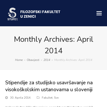
Monthly Archives: April
2014
Home
»
Obavijesti
»
2014
»
Monthly Archives: April 2014
Stipendije za studijsko usavršavanje na
visokoškolskim ustanovama u sloveniji
30. Aprila 2014.
Fakultet
,
Sve