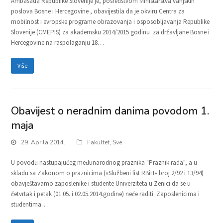
Ambasada Republike Slovenije je, posredstvom Ministarstva vanjskih
poslova Bosne i Hercegovine , obavijestila da je okviru Centra za
mobilnost i evropske programe obrazovanja i osposobljavanja Republike
Slovenije (CMEPIS) za akademsku 2014/2015 godinu za državljane Bosne i
Hercegovine na raspolaganju 18…
Više
Obavijest o neradnim danima povodom 1.
maja
29. Aprila 2014.
Fakultet
,
Sve
U povodu nastupajućeg međunarodnog praznika "Praznik rada", a u
skladu sa Zakonom o praznicima («Službeni list RBiH» broj 2/92 i 13/94)
obavještavamo zaposlenike i studente Univerziteta u Zenici da se u
četvrtak i petak (01.05. i 02.05.2014.godine) neće raditi. Zaposlenicima i
studentima…