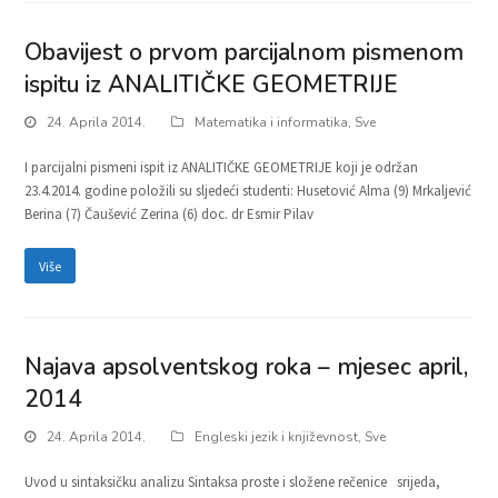
Obavijest o prvom parcijalnom pismenom
ispitu iz ANALITIČKE GEOMETRIJE
24. Aprila 2014.
Matematika i informatika
,
Sve
I parcijalni pismeni ispit iz ANALITIČKE GEOMETRIJE koji je održan
23.4.2014. godine položili su sljedeći studenti: Husetović Alma (9) Mrkaljević
Berina (7) Čaušević Zerina (6) doc. dr Esmir Pilav
Više
Najava apsolventskog roka – mjesec april,
2014
24. Aprila 2014.
Engleski jezik i književnost
,
Sve
Uvod u sintaksičku analizu Sintaksa proste i složene rečenice srijeda,