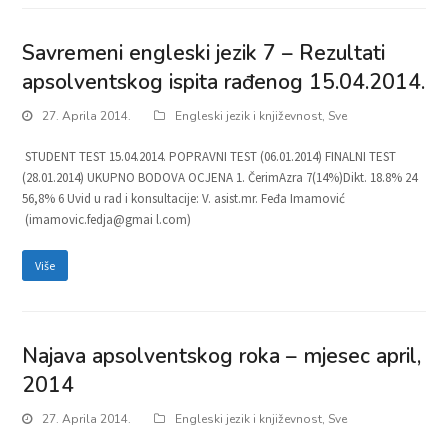
Savremeni engleski jezik 7 – Rezultati
apsolventskog ispita rađenog 15.04.2014.
27. Aprila 2014.
Engleski jezik i književnost
,
Sve
STUDENT TEST 15.04.2014. POPRAVNI TEST (06.01.2014) FINALNI TEST
(28.01.2014) UKUPNO BODOVA OCJENA 1. ČerimAzra 7(14%)Dikt. 18.8% 24
56,8% 6 Uvid u rad i konsultacije: V. asist.mr. Feđa Imamović
(imamovic.fedja@gmai l.com)
Više
Najava apsolventskog roka – mjesec april,
2014
27. Aprila 2014.
Engleski jezik i književnost
,
Sve