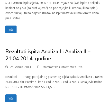
SEJ 8 Usmeni ispit srijeda, 30. APRIL 14:45 Prijave za (sve) ispite donijeti u
kabinet odsjeka (za prof. Aljović) do ponedjeljka ili utorka, ili na ispit (u
ovom slučaju treba najaviti izlazak na ispit nastavniku mailom tri dana
prije ispita).
Više
Rezultati ispita Analiza I i Analiza II –
21.04.2014. godine
25. Aprila 2014.
Matematika i informatika
,
Sve
Rezultati Pvog parcijalnog pismenog dijela ispita iz Analize II , rađen
21.04.2013. r.br. Prezime i ime 1 zad. 2 zad. 3 zad. 4 zad. Σ Mrkaljević Berina
5 5 3 5 18 2 Husetović Alma 5 5 3 4,5…
Više