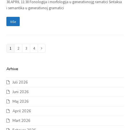
30.APRIL 11:30 Fonologija i morfologija u generativnojg ramatici Sintaksa
i semantika u generativnoj gramatici
Više
Page
1
Page
2
Page
3
Page
4
Next
Arhive
Juli 2026
Juni 2026
Maj 2026
April 2026
Mart 2026