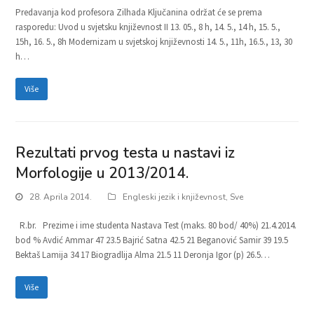
Predavanja kod profesora Zilhada Ključanina održat će se prema
rasporedu: Uvod u svjetsku književnost II 13. 05., 8 h, 14. 5., 14 h, 15. 5.,
15h, 16. 5., 8h Modernizam u svjetskoj književnosti 14. 5., 11h, 16.5., 13, 30
h…
Više
Rezultati prvog testa u nastavi iz
Morfologije u 2013/2014.
28. Aprila 2014.
Engleski jezik i književnost
,
Sve
R.br. Prezime i ime studenta Nastava Test (maks. 80 bod/ 40%) 21.4.2014.
bod % Avdić Ammar 47 23.5 Bajrić Satna 42.5 21 Beganović Samir 39 19.5
Bektaš Lamija 34 17 Biogradlija Alma 21.5 11 Deronja Igor (p) 26.5…
Više