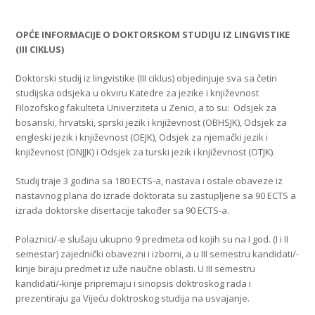
OPĆE INFORMACIJE O DOKTORSKOM STUDIJU IZ LINGVISTIKE
(III CIKLUS)
Doktorski studij iz lingvistike (III ciklus) objedinjuje sva sa četiri
studijska odsjeka u okviru Katedre za jezike i književnost
Filozofskog fakulteta Univerziteta u Zenici, a to su: Odsjek za
bosanski, hrvatski, sprski jezik i književnost (OBHSJK), Odsjek za
engleski jezik i književnost (OEJK), Odsjek za njemački jezik i
književnost (ONJJK) i Odsjek za turski jezik i književnost (OTJK).
Studij traje 3 godina sa 180 ECTS-a, nastava i ostale obaveze iz
nastavnog plana do izrade doktorata su zastupljene sa 90 ECTS a
izrada doktorske disertacije također sa 90 ECTS-a.
Polaznici/-e slušaju ukupno 9 predmeta od kojih su na I god. (I i II
semestar) zajednički obavezni i izborni, a u III semestru kandidati/-
kinje biraju predmet iz uže naučne oblasti. U III semestru
kandidati/-kinje pripremaju i sinopsis doktroskog rada i
prezentiraju ga Vijeću doktroskog studija na usvajanje.