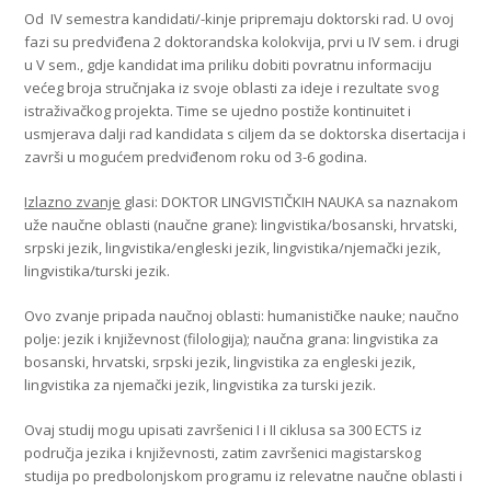
Od IV semestra kandidati/-kinje pripremaju doktorski rad. U ovoj
fazi su predviđena 2 doktorandska kolokvija, prvi u IV sem. i drugi
u V sem., gdje kandidat ima priliku dobiti povratnu informaciju
većeg broja stručnjaka iz svoje oblasti za ideje i rezultate svog
istraživačkog projekta. Time se ujedno postiže kontinuitet i
usmjerava dalji rad kandidata s ciljem da se doktorska disertacija i
završi u mogućem predviđenom roku od 3-6 godina.
Izlazno zvanje
glasi: DOKTOR LINGVISTIČKIH NAUKA sa naznakom
uže naučne oblasti (naučne grane): lingvistika/bosanski, hrvatski,
srpski jezik, lingvistika/engleski jezik, lingvistika/njemački jezik,
lingvistika/turski jezik.
Ovo zvanje pripada naučnoj oblasti: humanističke nauke; naučno
polje: jezik i književnost (filologija); naučna grana: lingvistika za
bosanski, hrvatski, srpski jezik, lingvistika za engleski jezik,
lingvistika za njemački jezik, lingvistika za turski jezik.
Ovaj studij mogu upisati završenici I i II ciklusa sa 300 ECTS iz
područja jezika i književnosti, zatim završenici magistarskog
studija po predbolonjskom programu iz relevatne naučne oblasti i