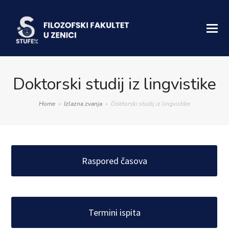
Doktorski studij iz lingvistike
Home
»
Izlazna zvanja
»
Doktorski studij iz lingvistike
Raspored časova
Termini ispita