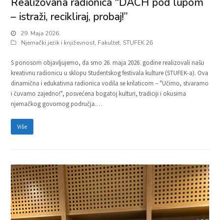
Realizovana radionica “DACH pod lupom
– istraži, recikliraj, probaj!”
29. Maja 2026.
Njemački jezik i književnost
,
Fakultet
,
STUFEK 26
S ponosom objavljujemo, da smo 26. maja 2026. godine realizovali našu
kreativnu radionicu u sklopu Studentskog festivala kulture (STUFEK-a). Ova
dinamična i edukativna radionica vodila se krilaticom – "Učimo, stvaramo
i čuvamo zajedno!", posvećena bogatoj kulturi, tradiciji i okusima
njemačkog govornog područja.…
Više