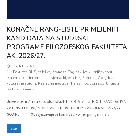
KONAČNE RANG-LISTE PRIMLJENIH
KANDIDATA NA STUDIJSKE
PROGRAME FILOZOFSKOG FAKULTETA
AK. 2026/27.
15. Jula 2026.
Fakultet
,
BHS jezik i književnost
,
Engleski jezik i književnost
,
Matematika i informatika
,
Njemački jezik i književnost
,
Odsjek za
kulturalne studije
,
Razredna nastava
,
Tjelesni odgoj i sport
,
Turski
jezik i književnost
Univerzitet u Zenici Filozofski fakultet O B A V I J E S T KANDIDATIMA
ZA UPIS U I /PRVI/ SEMESTAR – I (PRVU) GODINU AKADEMSKE 2026/27.
GODINE Obavještavaju se kandidati koji su primljeni na…
Više