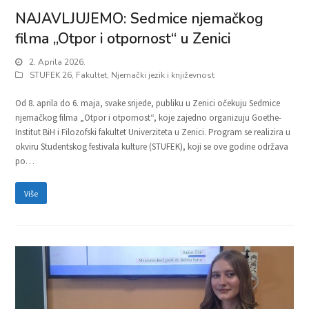
NAJAVLJUJEMO: Sedmice njemačkog
filma „Otpor i otpornost“ u Zenici
2. Aprila 2026.
STUFEK 26
,
Fakultet
,
Njemački jezik i književnost
Od 8. aprila do 6. maja, svake srijede, publiku u Zenici očekuju Sedmice
njemačkog filma „Otpor i otpornost“, koje zajedno organizuju Goethe-
Institut BiH i Filozofski fakultet Univerziteta u Zenici. Program se realizira u
okviru Studentskog festivala kulture (STUFEK), koji se ove godine održava
po…
Više