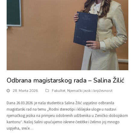
Odbrana magistarskog rada – Salina Žilić
28. Marta 2026.
Fakultet
,
Njemački jezik i književnost
Dana 26.03.2026. je naša studentica Salina Žilić uspješno odbranila
magistarski rad na temu „Rodni stereotipi i klišejske uloge u nastavi
njemačkog jezika na primjeru odobrenih udžbenika u Zeničko-dobojskom
kantonu“. Našoj Salini upućujemo iskrene čestitke i želimo joj mnogo
uspjeha, sreće…