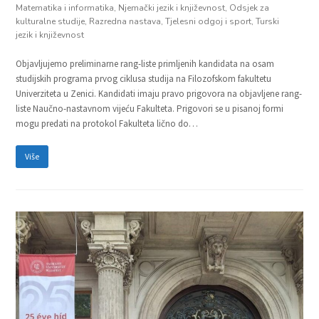
Matematika i informatika
,
Njemački jezik i književnost
,
Odsjek za
kulturalne studije
,
Razredna nastava
,
Tjelesni odgoj i sport
,
Turski
jezik i književnost
Objavljujemo preliminarne rang-liste primljenih kandidata na osam
studijskih programa prvog ciklusa studija na Filozofskom fakultetu
Univerziteta u Zenici. Kandidati imaju pravo prigovora na objavljene rang-
liste Naučno-nastavnom vijeću Fakulteta. Prigovori se u pisanoj formi
mogu predati na protokol Fakulteta lično do…
Više