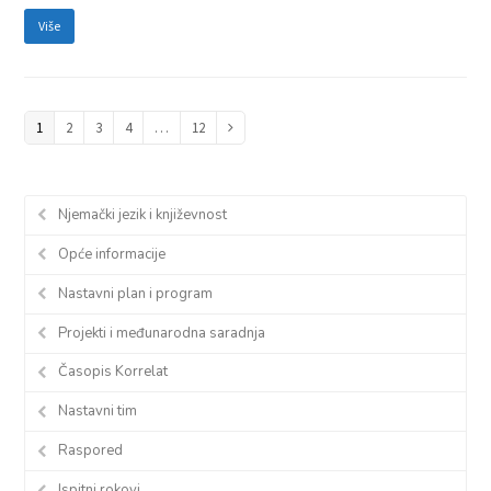
Više
Page
1
Page
2
Page
3
Page
4
…
Page
12
Next
Njemački jezik i književnost
Opće informacije
Nastavni plan i program
Projekti i međunarodna saradnja
Časopis Korrelat
Nastavni tim
Raspored
Ispitni rokovi