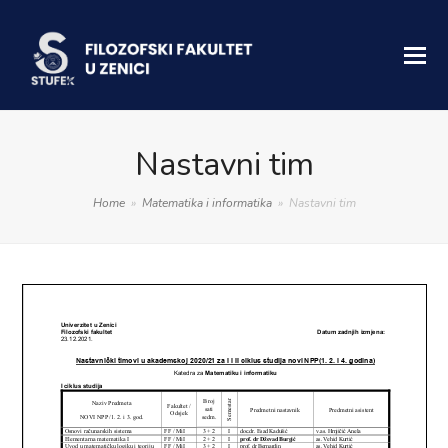
Nastavni tim
Home
»
Matematika i informatika
»
Nastavni tim