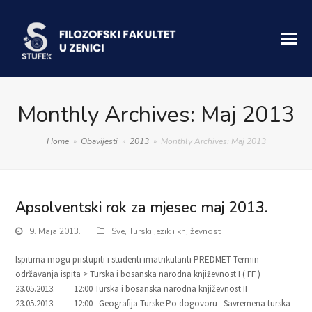
Monthly Archives: Maj 2013
Home
»
Obavijesti
»
2013
»
Monthly Archives: Maj 2013
Apsolventski rok za mjesec maj 2013.
9. Maja 2013.
Sve
,
Turski jezik i književnost
Ispitima mogu pristupiti i studenti imatrikulanti PREDMET Termin
održavanja ispita > Turska i bosanska narodna književnost I ( FF )
23.05.2013. 12:00 Turska i bosanska narodna književnost II
23.05.2013. 12:00 Geografija Turske Po dogovoru Savremena turska