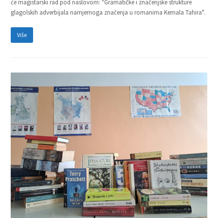
će magistarski rad pod naslovom: "Gramatičke i značenjske strukture
glagolskih adverbijala namjernoga značenja u romanima Kemala Tahira".
Više