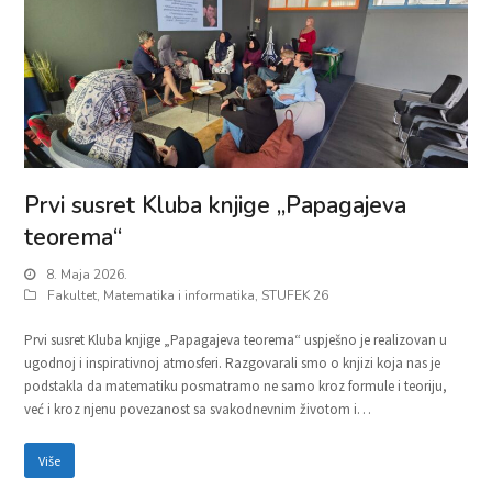
Prvi susret Kluba knjige „Papagajeva
teorema“
8. Maja 2026.
Fakultet
,
Matematika i informatika
,
STUFEK 26
Prvi susret Kluba knjige „Papagajeva teorema“ uspješno je realizovan u
ugodnoj i inspirativnoj atmosferi. Razgovarali smo o knjizi koja nas je
podstakla da matematiku posmatramo ne samo kroz formule i teoriju,
već i kroz njenu povezanost sa svakodnevnim životom i…
Više