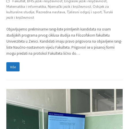
Fakultet
,
BHS jezik i književnost
,
Engleski jezik i književnost
,
Matematika i informatika
,
Njemački jezik i književnost
,
Odsjek za
kulturalne studije
,
Razredna nastava
,
Tjelesni odgoj i sport
,
Turski
jezik i književnost
Objavljujemo preliminarne rang-liste primljenih kandidata na osam
studijskih programa prvog ciklusa studija na Filozofskom fakultetu
Univerziteta u Zenici. Kandidati imaju pravo prigovora na objavljene rang-
liste Naučno-nastavnom vijeću Fakulteta. Prigovori se u pisanoj formi
mogu predati na protokol Fakulteta lično do…
Više