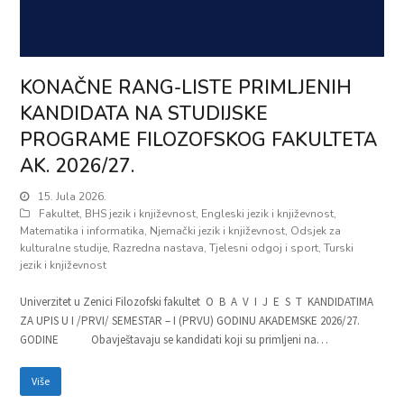
KONAČNE RANG-LISTE PRIMLJENIH
KANDIDATA NA STUDIJSKE
PROGRAME FILOZOFSKOG FAKULTETA
AK. 2026/27.
15. Jula 2026.
Fakultet
,
BHS jezik i književnost
,
Engleski jezik i književnost
,
Matematika i informatika
,
Njemački jezik i književnost
,
Odsjek za
kulturalne studije
,
Razredna nastava
,
Tjelesni odgoj i sport
,
Turski
jezik i književnost
Univerzitet u Zenici Filozofski fakultet O B A V I J E S T KANDIDATIMA
ZA UPIS U I /PRVI/ SEMESTAR – I (PRVU) GODINU AKADEMSKE 2026/27.
GODINE Obavještavaju se kandidati koji su primljeni na…
Više