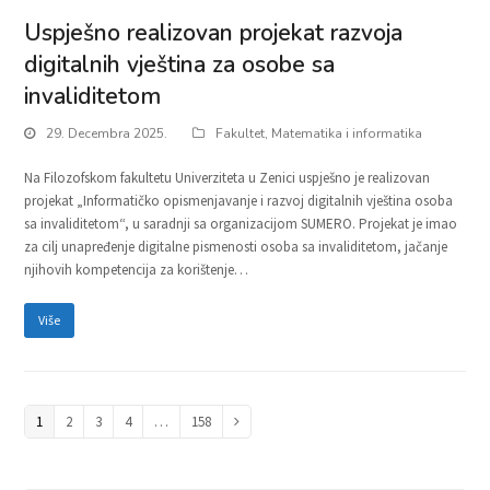
Uspješno realizovan projekat razvoja
digitalnih vještina za osobe sa
invaliditetom
29. Decembra 2025.
Fakultet
,
Matematika i informatika
Na Filozofskom fakultetu Univerziteta u Zenici uspješno je realizovan
projekat „Informatičko opismenjavanje i razvoj digitalnih vještina osoba
sa invaliditetom“, u saradnji sa organizacijom SUMERO. Projekat je imao
za cilj unapređenje digitalne pismenosti osoba sa invaliditetom, jačanje
njihovih kompetencija za korištenje…
Više
Page
1
Page
2
Page
3
Page
4
…
Page
158
Next