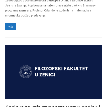
zadovoljstvo ugostiti profesora Giuseppea Orlanda sa Univerziteta u
Jaénu iz Španije, koji boravi na našem univerzitetu u okviru Erasmus+
programa razmjene. Profesor Orlando je studentima matematike i
informatike održao predavanje…
Više