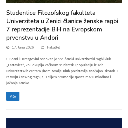
Studentice Filozofskog fakulteta
Univerziteta u Zenici članice ženske ragbi
7 reprezentacije BiH na Evropskom
prvenstvu u Andori
17. Juna 2026.
Fakultet
U Bosni i Hercegovini osnovan je prvi Ženski univerzitetski ragbi klub
„Lastavice“, koji okuplja većinom studentsku populaciju iz svih
univerzitetskih centara širom zemlje. Klub predstavlja značajan iskorak u
razvoju ženskog ragbija, s ciljem promocije sporta među mladima i
jačanja ženske…
Više