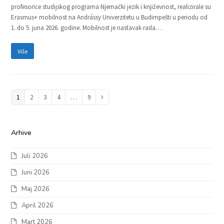
profesorice studijskog programa Njemački jezik i književnost, realizirale su
Erasmus+ mobilnost na Andrássy Univerzitetu u Budimpešti u periodu od
1. do 5. juna 2026. godine. Mobilnost je nastavak rada…
Više
Page
1
Page
2
Page
3
Page
4
…
Page
9
Next
Arhive
Juli 2026
Juni 2026
Maj 2026
April 2026
Mart 2026