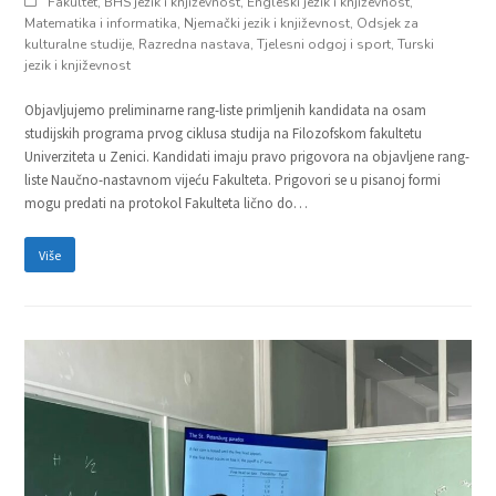
Fakultet
,
BHS jezik i književnost
,
Engleski jezik i književnost
,
Matematika i informatika
,
Njemački jezik i književnost
,
Odsjek za
kulturalne studije
,
Razredna nastava
,
Tjelesni odgoj i sport
,
Turski
jezik i književnost
Objavljujemo preliminarne rang-liste primljenih kandidata na osam
studijskih programa prvog ciklusa studija na Filozofskom fakultetu
Univerziteta u Zenici. Kandidati imaju pravo prigovora na objavljene rang-
liste Naučno-nastavnom vijeću Fakulteta. Prigovori se u pisanoj formi
mogu predati na protokol Fakulteta lično do…
Više