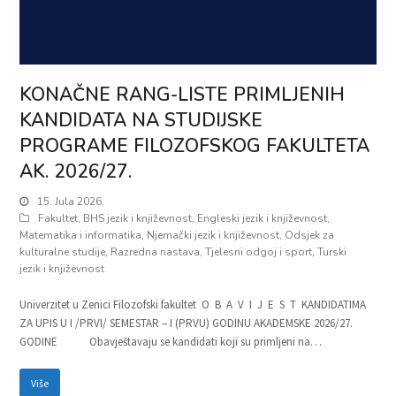
KONAČNE RANG-LISTE PRIMLJENIH
KANDIDATA NA STUDIJSKE
PROGRAME FILOZOFSKOG FAKULTETA
AK. 2026/27.
15. Jula 2026.
Fakultet
,
BHS jezik i književnost
,
Engleski jezik i književnost
,
Matematika i informatika
,
Njemački jezik i književnost
,
Odsjek za
kulturalne studije
,
Razredna nastava
,
Tjelesni odgoj i sport
,
Turski
jezik i književnost
Univerzitet u Zenici Filozofski fakultet O B A V I J E S T KANDIDATIMA
ZA UPIS U I /PRVI/ SEMESTAR – I (PRVU) GODINU AKADEMSKE 2026/27.
GODINE Obavještavaju se kandidati koji su primljeni na…
Više