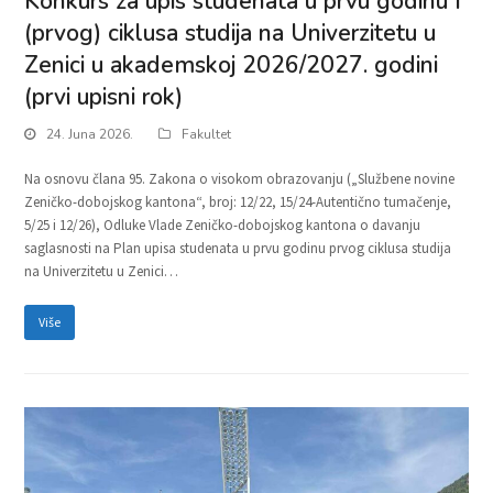
Konkurs za upis studenata u prvu godinu I
(prvog) ciklusa studija na Univerzitetu u
Zenici u akademskoj 2026/2027. godini
(prvi upisni rok)
24. Juna 2026.
Fakultet
Na osnovu člana 95. Zakona o visokom obrazovanju („Službene novine
Zeničko-dobojskog kantona“, broj: 12/22, 15/24-Autentično tumačenje,
5/25 i 12/26), Odluke Vlade Zeničko-dobojskog kantona o davanju
saglasnosti na Plan upisa studenata u prvu godinu prvog ciklusa studija
na Univerzitetu u Zenici…
Više