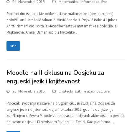
24. Novembra 2015.
Matematika i informatika
,
Sve
Pismeni dio ispita iz Metodike nastave matematike I (prvi parcijalni)
položili su: 1. Krdžalić Adnan 2. Mirvić Sanela 3. Pojskić Bakir 4. Ljubos
Anita Pismeni dio ispita iz Metodike nastave matematike II položila je
Mujkanović Amila. Usmeni ispit iz Metodike…
Više
Moodle na II ciklusu na Odsjeku za
engleski jezik i književnost
23. Novembra 2015.
Engleski jezik i književnost
,
Sve
Početak izvođenja nastave na drugom ciklusu studija na Odsjeku za
engleski jezik i književnost krajem oktobra 2015. godine obilježen je
korištenjem softvera Moodle za realizaciju nastavnih aktivnosti po prvi put
na ovom odsjeku i Filozofskom fakultetu u Zenici. Kao platforma…