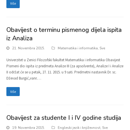
Više
Obavijest o terminu pismenog dijela ispita
iz Analiza
21. Novembra 2015.
Matematika i informatika
,
Sve
Univerzitet u Zenici Filozofski fakultet Matematika i informatika Obavijest
Pismeni dio ispita iz predmeta Analize III (za apsolvente), Analize I i Analize
II održat će se u petak, 27. 11. 2015. u 9 sati. Predmetni nastavnik Dr. sc.
Dževad Burgić,vanr.…
Više
Obavijest za studente I i IV godine studija
19. Novembra 2015.
Engleski jezik i književnost
,
Sve