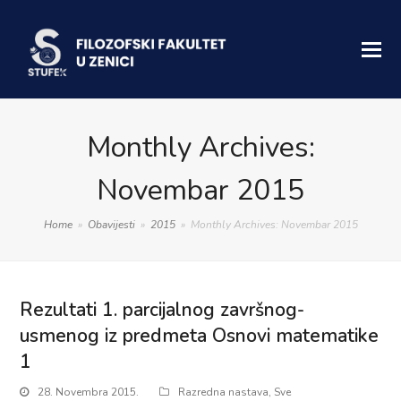
Monthly Archives:
Novembar 2015
Home
»
Obavijesti
»
2015
»
Monthly Archives: Novembar 2015
Rezultati 1. parcijalnog završnog-
usmenog iz predmeta Osnovi matematike
1
28. Novembra 2015.
Razredna nastava
,
Sve