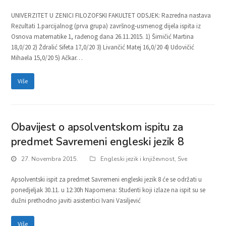
UNIVERZITET U ZENICI FILOZOFSKI FAKULTET ODSJEK: Razredna nastava
Rezultati 1.parcijalnog (prva grupa) završnog-usmenog dijela ispita iz
Osnova matematike 1, rađenog dana 26.11.2015. 1) Šimičić Martina
18,0/20 2) Ždralić Sifeta 17,0/20 3) Livančić Matej 16,0/20 4) Udovičić
Mihaela 15,0/20 5) Ačkar…
Više
Obavijest o apsolventskom ispitu za
predmet Savremeni engleski jezik 8
27. Novembra 2015.
Engleski jezik i književnost
,
Sve
Apsolventski ispit za predmet Savremeni engleski jezik 8 će se održati u
ponedjeljak 30.11. u 12:30h Napomena: Studenti koji izlaze na ispit su se
dužni prethodno javiti asistentici Ivani Vasiljević
Više