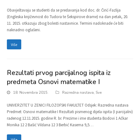
Obavještavaju se studenti da se predavanja kod doc. dr. Čirić-Fazlija
(Engleska književnost do Tudora te Šekspirove drame) na dan petak, 20.
11. 2015. otkazuju zbog bolesti nastavnice. Termini nadoknade će biti
naknadno oglašeni.
Više
Rezultati prvog parcijalnog ispita iz
predmeta Osnovi matematike I
18. Novembra 2015.
Razredna nastava
,
Sve
UNIVERZITET U ZENICI FILOZOFSKI FAKULTET Odsjek: Razredna nastava
Predmet: Osnovi matematike I Rezultati pismenog dijela ispita (I parcijalni)
rađenog 12.11.2015. godine R. br. Prezime i ime studenta Bodovi 1 Ačkar
Monika 12 2 Bašić Vildana 12 3 Berbić Kasema 9,5…
Više