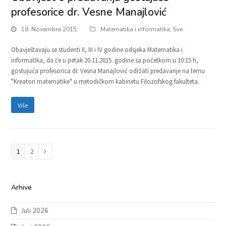
profesorice dr. Vesne Manajlović
18. Novembra 2015.
Matematika i informatika
,
Sve
Obavještavaju se studenti II, III i IV godine odsjeka Matematika i
informatika, da će u petak 20.11.2015. godine sa početkom u 10:15 h,
gostujuća profesorica dr. Vesna Manajlović održati predavanje na temu
"Kreatori matematike" u metodičkom kabinetu Filozofskog fakulteta.
Više
Page
1
Page
2
Next
Arhive
Juli 2026