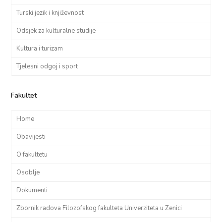
Turski jezik i književnost
Odsjek za kulturalne studije
Kultura i turizam
Tjelesni odgoj i sport
Fakultet
Home
Obavijesti
O fakultetu
Osoblje
Dokumenti
Zbornik radova Filozofskog fakulteta Univerziteta u Zenici