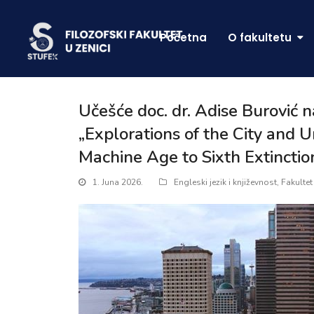
Početna
O fakultetu
Učešće doc. dr. Adise Burovi
„Explorations of the City and U
Machine Age to Sixth Extinctio
1. Juna 2026.
Engleski jezik i književnost
,
Fakultet