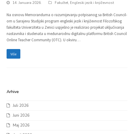
14. Januara 2026.
Fakultet
,
Engleski jezik i književnost
Na osnovu Memoranduma o razumijevanju potpisanog sa British Council-
om u Sarajevu Studijski program engleski jezik i književnost Filozofskog
fakulteta Univerziteta u Zenici uspješno je realizirao projekat uključivanja
nastavnika i studenata u međunarodnu digitalnu platformu British Council
Online Teacher Community (OTC). U okviru…
Više
Arhive
Juli 2026
Juni 2026
Maj 2026