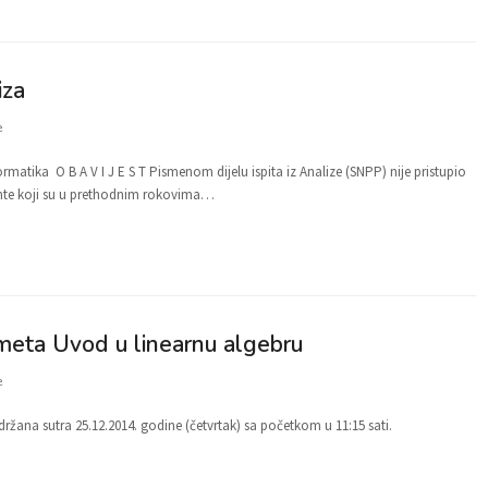
iza
e
formatika O B A V I J E S T Pismenom dijelu ispita iz Analize (SNPP) nije pristupio
dente koji su u prethodnim rokovima…
meta Uvod u linearnu algebru
e
ržana sutra 25.12.2014. godine (četvrtak) sa početkom u 11:15 sati.