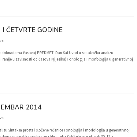
 I ČETVRTE GODINE
ve
a nadoknadama časova) PREDMET: Dan Sat Uvod u sintaksičku analizu
 ranije u zavisnosti od časova Nj.jezika) Fonologija i morfologija u generativnoj
CEMBAR 2014
ve
alizu Sintaksa proste i složene rečenice Fonologija i morfologija u generativnoj
stivna gramatika engleskog i bhs jezika Održaće se u utorak 30. 12. s