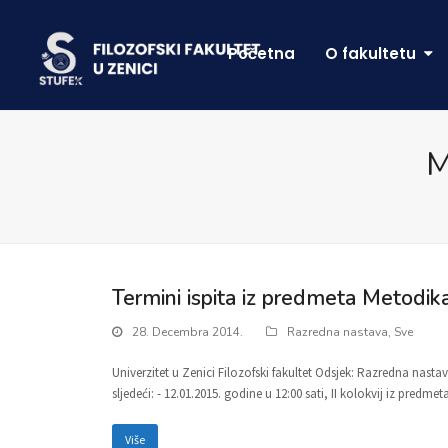
Početna
O fakultetu
M
Termini ispita iz predmeta Metodika
28. Decembra 2014.
Razredna nastava
,
Sve
Univerzitet u Zenici Filozofski fakultet Odsjek: Razredna nast
sljedeći: - 12.01.2015. godine u 12:00 sati, II kolokvij iz predmet
Više