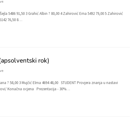
ve
jla 5486 91,50 3 Grahić Albin ? 80,00 4 Zahirović Erna 5492 79,00 5 Zahirović
 5142 76,50 8…
(apsolventski rok)
ve
ana ? 58,00 3 Mujčić Elma 4694 48,00 STUDENT Provjera znanja u nastavi
odovi/ Konačna ocjena Prezentacija - 30%…