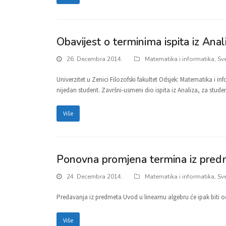
Obavijest o terminima ispita iz Anal
26. Decembra 2014.
Matematika i informatika
,
Sv
Univerzitet u Zenici Filozofski fakultet Odsjek: Matematika i in
nijedan student. Završni-usmeni dio ispita iz Analiza, za stu
Više
Ponovna promjena termina iz pred
24. Decembra 2014.
Matematika i informatika
,
Sv
Predavanja iz predmeta Uvod u linearnu algebru će ipak biti od
Više