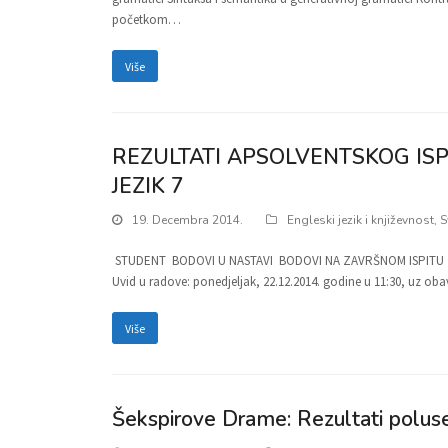
početkom…
Više
REZULTATI APSOLVENTSKOG ISP
JEZIK 7
19. Decembra 2014.
Engleski jezik i književnost
,
S
STUDENT BODOVI U NASTAVI BODOVI NA ZAVRŠNOM ISPITU KO
Uvid u radove: ponedjeljak, 22.12.2014. godine u 11:30, uz 
Više
Šekspirove Drame: Rezultati polus