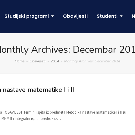
Studijski programi
Obavijesti
Studenti
N
onthly Archives: Decembar 20
Home
»
Obavijesti
»
2014
»
Monthly Archives: Decembar 2014
 nastave matematike I i II
ava OBAVIJEST Termini ispita iz predmeta Metodika nastave matematike I i II su
a MNM II i integralni ispit - predrok iz…