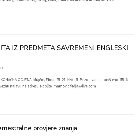
ITA IZ PREDMETA SAVREMENI ENGLESKI
ve
NAČNA OCJENA Mujčić, Elma 25 21 N/A - 5 Pezo, Ivana poništeno 55 6
obaveznu najavu na adresu e-pošte imamovic.fedja@live.com
emestralne provjere znanja