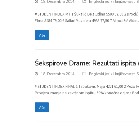
18. Decembra 2014.
Engleski jezik i književnost
,
S
# STUDENT INDEX MT 1 Šukalić Đelaludina 5500 97,00 2 Drocić Še
Elma 5484 79,00 6 Salkić Muzafera 4955 77,50 7 Alihodžić Aldin
Više
Šekspirove Drame: Rezultati ispita 
18. Decembra 2014.
Engleski jezik i književnost
,
S
# STUDENT INDEX FINAL 1 Tabaković Maja 4221 61,00 2 Pezo Iv
Provjera znanja na završnom ispitu- 50% konačne ocjene B
Više