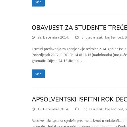
Više
OBAVIJEST ZA STUDENTE TREĆE
22. Decembra 2014.
Engleski jezik i književnost
,
S
Termini predavanja za zadnje dvije sedmice 2014. godine (s
Ponedjeljak 29.12 11:30-13h 14:45-16-15 (nadoknada) (moguće i
gramatici Srijeda 24. 12 Utorak…
Više
APSOLVENTSKI ISPITNI ROK DE
19. Decembra 2014.
Engleski jezik i književnost
,
S
Apsolventski ispiti za sljedeće predmete: Uvod u sintaksičku an
gramatici Sintaksa i semantika u generativnoj gramatici Kontra