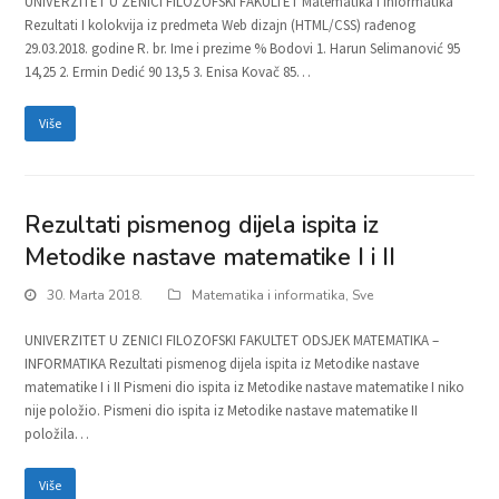
UNIVERZITET U ZENICI FILOZOFSKI FAKULTET Matematika i informatika
Rezultati I kolokvija iz predmeta Web dizajn (HTML/CSS) rađenog
29.03.2018. godine R. br. Ime i prezime % Bodovi 1. Harun Selimanović 95
14,25 2. Ermin Dedić 90 13,5 3. Enisa Kovač 85…
Više
Rezultati pismenog dijela ispita iz
Metodike nastave matematike I i II
30. Marta 2018.
Matematika i informatika
,
Sve
UNIVERZITET U ZENICI FILOZOFSKI FAKULTET ODSJEK MATEMATIKA –
INFORMATIKA Rezultati pismenog dijela ispita iz Metodike nastave
matematike I i II Pismeni dio ispita iz Metodike nastave matematike I niko
nije položio. Pismeni dio ispita iz Metodike nastave matematike II
položila…
Više