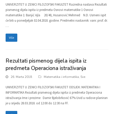
UNIVERZITET U ZENICI FILOZOFSKI FAKULTET Razredna nastava Rezultati
pismenog dijela ispita iz predmeta Osnovi matematike 1 Osnovi
matematike 1: Banjić Ajla 20/40, Husanović Mehmed N.D. Usmeni ispit
će biti u ponedjeljak 02.04.2018. godine. Predmetni nastavnik: vanr. prof. dr.
…
Više
Rezultati pismenog dijela ispita iz
predmeta Operaciona istraživanja
26. Marta 2018.
Matematika i informatika
,
Sve
UNIVERZITET U ZENICI FILOZOFSKI FAKULTET ODSJEK: MATEMATIKA I
INFORMATIKA Rezultati pismenog dijela ispita iz predmeta Operaciona
istraživanja Ime i prezime Damir Bjelobrković 67% Uvid u radove planiran
je u srijedu 28.03.2018. od 12:00 do 12:30 na FF.