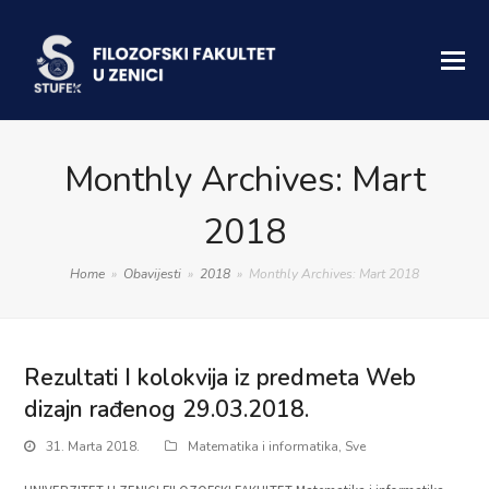
Monthly Archives: Mart
2018
Home
»
Obavijesti
»
2018
»
Monthly Archives: Mart 2018
Rezultati I kolokvija iz predmeta Web
dizajn rađenog 29.03.2018.
31. Marta 2018.
Matematika i informatika
,
Sve