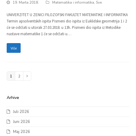
19. Marta 2018.
Matematika i informatika
,
Sve
UNIVERZITET U ZENICI FILOZOFSKI FAKULTET MATEMATIKE I INFORMATIKA
Termin apsolventskih ispita Pismeni dio ispita iz Euklidske geometrija 1 i 2
će se održati u utorak 27.03.2018. u 13h. Pismeni dio ispita iz Metodike
nastave matematike 1 će se održati u…
Više
Page
1
Page
2
Next
Arhive
Juli 2026
Juni 2026
Maj 2026