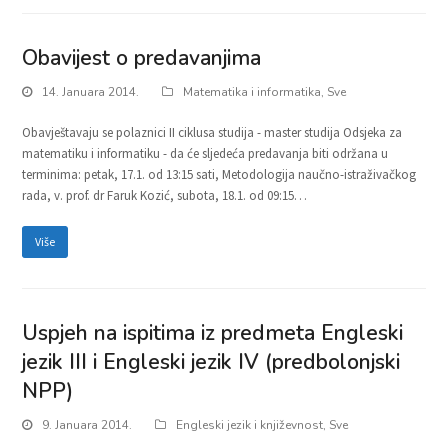
Obavijest o predavanjima
14. Januara 2014.
Matematika i informatika
,
Sve
Obavještavaju se polaznici II ciklusa studija - master studija Odsjeka za
matematiku i informatiku - da će sljedeća predavanja biti održana u
terminima: petak, 17.1. od 13:15 sati, Metodologija naučno-istraživačkog
rada, v. prof. dr Faruk Kozić, subota, 18.1. od 09:15…
Više
Uspjeh na ispitima iz predmeta Engleski
jezik III i Engleski jezik IV (predbolonjski
NPP)
9. Januara 2014.
Engleski jezik i književnost
,
Sve