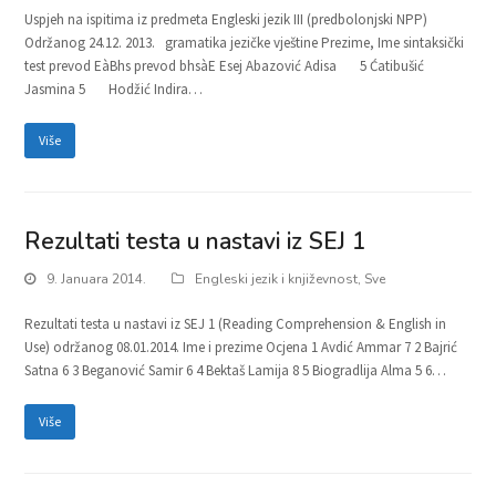
Uspjeh na ispitima iz predmeta Engleski jezik III (predbolonjski NPP)
Održanog 24.12. 2013. gramatika jezičke vještine Prezime, Ime sintaksički
test prevod EàBhs prevod bhsàE Esej Abazović Adisa 5 Ćatibušić
Jasmina 5 Hodžić Indira…
Više
Rezultati testa u nastavi iz SEJ 1
9. Januara 2014.
Engleski jezik i književnost
,
Sve
Rezultati testa u nastavi iz SEJ 1 (Reading Comprehension & English in
Use) održanog 08.01.2014. Ime i prezime Ocjena 1 Avdić Ammar 7 2 Bajrić
Satna 6 3 Beganović Samir 6 4 Bektaš Lamija 8 5 Biogradlija Alma 5 6…
Više