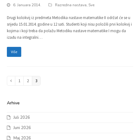
6. Januara 2014.
Razredna nastava
,
Sve
Drugi kolokvij iz predmeta Metodika nastave matematike II održat će se u
srijedu 15.01.2014. godine u 12 sati. Studenti koji nisu položili prvi kolokvij i
kojima i koji treba da polažu Metodiku nastave matematike I mogu da
izađu na integralni…
Više
Page
1
Page
2
Page
3
Previous
Arhive
Juli 2026
Juni 2026
Maj 2026