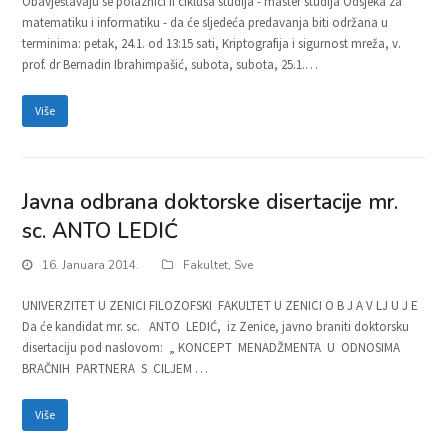
Obavještavaju se polaznici II ciklusa studija - master studija Odsjeka za
matematiku i informatiku - da će sljedeća predavanja biti održana u
terminima: petak, 24.1. od 13:15 sati, Kriptografija i sigurnost mreža, v.
prof. dr Bernadin Ibrahimpašić, subota, subota, 25.1.…
Više
Javna odbrana doktorske disertacije mr.
sc. ANTO LEDIĆ
16. Januara 2014.
Fakultet
,
Sve
UNIVERZITET U ZENICI FILOZOFSKI FAKULTET U ZENICI O B J A V LJ U J E
Da će kandidat mr. sc. ANTO LEDIĆ, iz Zenice, javno braniti doktorsku
disertaciju pod naslovom: „ KONCEPT MENADŽMENTA U ODNOSIMA
BRAČNIH PARTNERA S CILJEM …
Više