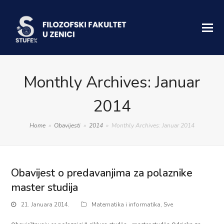
Monthly Archives: Januar
2014
Home
»
Obavijesti
»
2014
»
Monthly Archives: Januar 2014
Obavijest o predavanjima za polaznike
master studija
21. Januara 2014.
Matematika i informatika
,
Sve