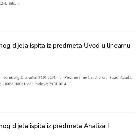
12:45 sati.…
nog dijela ispita iz predmeta Uvod u linearnu
inearnu algebru rađen 24.01.2014. r.br. Prezime i ime 1 zad. 2 zad. 3 zad. 4.zad 1
 - 100% 100% Uvid u radove: 29.01.2014. u…
og dijela ispita iz predmeta Analiza I