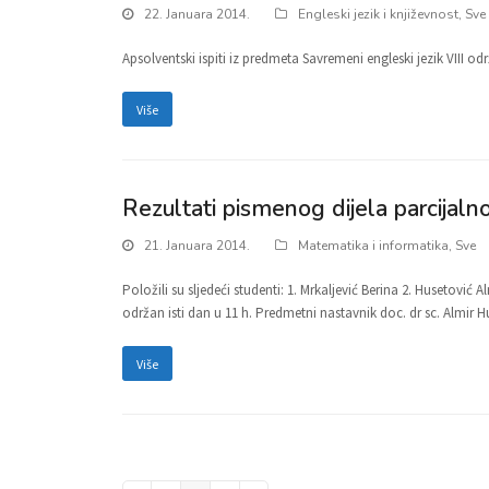
22. Januara 2014.
Engleski jezik i književnost
,
Sve
Apsolventski ispiti iz predmeta Savremeni engleski jezik VIII odr
Više
Rezultati pismenog dijela parcijaln
21. Januara 2014.
Matematika i informatika
,
Sve
Položili su sljedeći studenti: 1. Mrkaljević Berina 2. Husetović
održan isti dan u 11 h. Predmetni nastavnik doc. dr sc. Almir 
Više