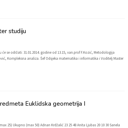
er studiju
će se održati: 31.01.2014. godine od 13.15, van.prof F.Kozić, Metodologija
vić, Kompleksna analiza. Šef Odsjeka matematika i informatika i Voditelj Master
 predmeta Euklidska geometrija I
it (max 25) Ukupno (max 50) Adnan Krdžalić 23 25 48 Anita Ljubas 20 10 30 Sanela