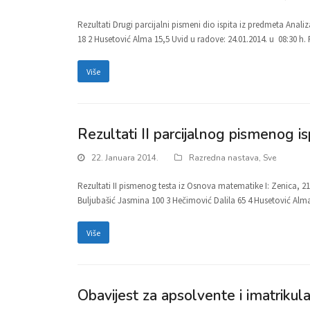
Rezultati Drugi parcijalni pismeni dio ispita iz predmeta Analiz
18 2 Husetović Alma 15,5 Uvid u radove: 24.01.2014. u 08:30 h
Više
Rezultati II parcijalnog pismenog i
22. Januara 2014.
Razredna nastava
,
Sve
Rezultati II pismenog testa iz Osnova matematike I: Zenica, 21
Buljubašić Jasmina 100 3 Hečimović Dalila 65 4 Husetović Alm
Više
Obavijest za apsolvente i imatrikul