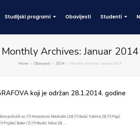
Studijski programi
Obavijesti
Studenti
N
Monthly Archives: Januar 2014
Home
»
Obavijesti
»
2014
»
Monthly Archives: Januar 2014
 GRAFOVA koji je održan 28.1.2014. godine
dine položili su:  Arnautović Mevludin (10)  Bašić Fatima (9)  Pajić
 Pojskić Bakir (7)  Muslić Adisa (6)…