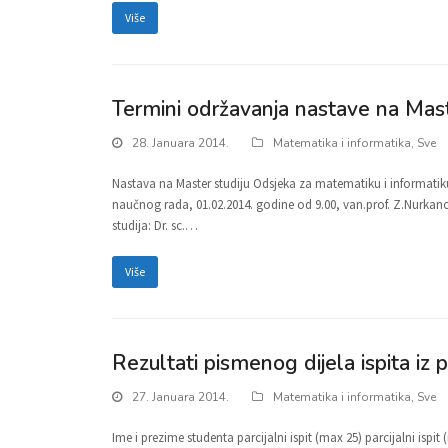
Više
Termini održavanja nastave na Mast
28. Januara 2014.
Matematika i informatika
,
Sve
Nastava na Master studiju Odsjeka za matematiku i informatiku 
naučnog rada, 01.02.2014. godine od 9.00, van.prof. Z.Nurkano
studija: Dr. sc.…
Više
Rezultati pismenog dijela ispita iz
27. Januara 2014.
Matematika i informatika
,
Sve
Ime i prezime studenta parcijalni ispit (max 25) parcijalni isp