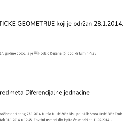
ITICKE GEOMETRIJE koji je održan 28.1.2014.
14. godine položila je  Hodžić Đejlana (6) doc. dr Esmir Pilav
 predmeta Diferencijalne jednačine
dnačine održanog 27.1.2014. Mirela Musić 50% Nisu položili: Amra Hrvić 38% Emir
 31.1.2014. u 12:45. Završni-usmeni dio ispita će se održati 11.02.2014.…