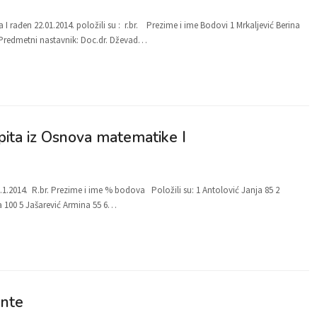
a I rađen 22.01.2014. položili su : r.br. Prezime i ime Bodovi 1 Mrkaljević Berina
. Predmetni nastavnik: Doc.dr. Dževad…
spita iz Osnova matematike I
.1.2014. R.br. Prezime i ime % bodova Položili su: 1 Antolović Janja 85 2
a 100 5 Jašarević Armina 55 6…
ante