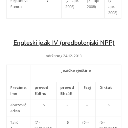
Sejkanović
7
(7 – apr.
(7 – apr.
(7 –
Samra
2008)
2008)
apr.
2008)
Engleski jezik IV (predbolonjski NPP)
održanog 24.12. 2013.
j
e
zičke vještine
Prezime,
p
revod
p
revod
Esej
Diktat
Ime
E
à
Bhs
Bhs
à
E
Abazović
5
–
–
5
Adisa
Talić
(7 –
5
(
6-
–
(6 –