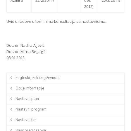
Azmira
25/2/2011)
dec.
25/2/2011)
2012)
Uvid u radove u terminima konsultacija sa nastavnicima.
Doc. dr. Nadira Aljović
Doc. dr. Mirna Begagić
08.01.2013
Engleski jezik i književnost
Opće informacije
Nastavni plan
Nastavni program
Nastavni tim
Raspored časova