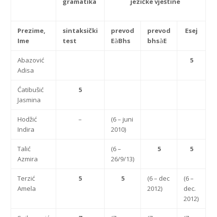
gramatika
j
e
zičke vještine
Prezime,
sintaksički
p
revod
p
revod
Esej
Ime
test
E
à
Bhs
bhs
à
E
Abazović
5
Adisa
Ćatibušić
5
Jasmina
Hodžić
–
(6 – juni
Indira
2010)
Talić
(6 –
5
5
Azmira
26/9/13)
Terzić
5
5
(6 – dec
(6 –
Amela
2012)
dec.
2012)