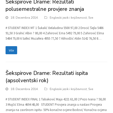
Šekspirove Drame: Rezultati
polusemestralne provjere znanja
18. Decembra 2014.
Engleski jezik i književnost
,
Sve
# STUDENT INDEX MT 1 Šukalić Đelaludina 5500 97,00 2 Drocić Šejla 5486
91,50 3 Grahić Albin ? 80,00 4 Zahirović Erna 5492 79,00 5 Zahirović Elma
5484 79,00 6 Salkić Muzafera 4955 77,50 7 Alihodžić Aldin 5142 76,50 8…
Više
Šekspirove Drame: Rezultati ispita
(apsolventski rok)
18. Decembra 2014.
Engleski jezik i književnost
,
Sve
# STUDENT INDEX FINAL 1 Tabaković Maja 4221 61,00 2 Pezo Ivana ? 58,00
3 Mujčić Elma 4694 48,00 STUDENT Provjera znanja u nastavi Provjera
znanja na završnom ispitu- 50% konačne ocjene Bodovi/ Konačna ocjena