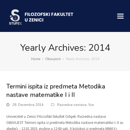
Yearly Archives: 2014
Home
»
Obavijesti
»
Yearly Archives: 2014
Termini ispita iz predmeta Metodika
nastave matematike I i II
28. Decembra 2014.
Razredna nastava
,
Sve
Univerzitet u Zenici Filozofski fakultet Odsjek: Razredna nastava
OBAVIJEST Termini ispita iz predmeta Metodika nastave matematike I i II su
sljedeći: - 12.01.2015. godine u 12:00 sati, II kolokvij iz predmeta MNM II i