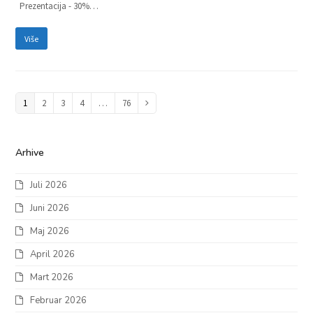
Prezentacija - 30%…
Više
Page
1
Page
2
Page
3
Page
4
…
Page
76
Next
Arhive
Juli 2026
Juni 2026
Maj 2026
April 2026
Mart 2026
Februar 2026