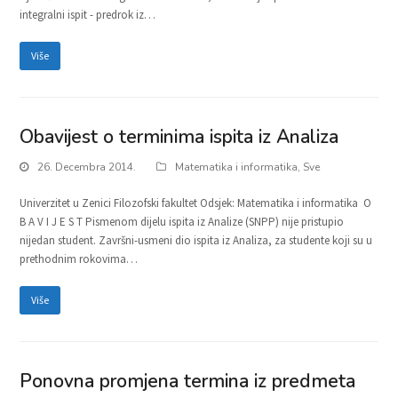
integralni ispit - predrok iz…
Više
Obavijest o terminima ispita iz Analiza
26. Decembra 2014.
Matematika i informatika
,
Sve
Univerzitet u Zenici Filozofski fakultet Odsjek: Matematika i informatika O
B A V I J E S T Pismenom dijelu ispita iz Analize (SNPP) nije pristupio
nijedan student. Završni-usmeni dio ispita iz Analiza, za studente koji su u
prethodnim rokovima…
Više
Ponovna promjena termina iz predmeta