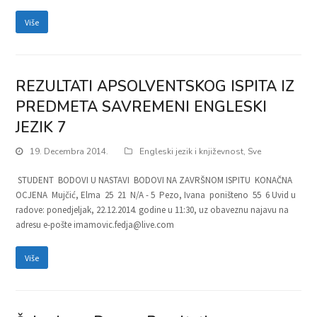
Više
REZULTATI APSOLVENTSKOG ISPITA IZ
PREDMETA SAVREMENI ENGLESKI
JEZIK 7
19. Decembra 2014.
Engleski jezik i književnost
,
Sve
STUDENT BODOVI U NASTAVI BODOVI NA ZAVRŠNOM ISPITU KONAČNA
OCJENA Mujčić, Elma 25 21 N/A - 5 Pezo, Ivana poništeno 55 6 Uvid u
radove: ponedjeljak, 22.12.2014. godine u 11:30, uz obaveznu najavu na
adresu e-pošte imamovic.fedja@live.com
Više