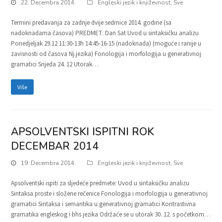
22. Decembra 2014.
Engleski jezik i književnost
,
Sve
Termini predavanja za zadnje dvije sedmice 2014. godine (sa
nadoknadama časova) PREDMET: Dan Sat Uvod u sintaksičku analizu
Ponedjeljak 29.12 11:30-13h 14:45-16-15 (nadoknada) (moguće i ranije u
zavisnosti od časova Nj.jezika) Fonologija i morfologija u generativnoj
gramatici Srijeda 24. 12 Utorak…
Više
APSOLVENTSKI ISPITNI ROK
DECEMBAR 2014
19. Decembra 2014.
Engleski jezik i književnost
,
Sve
Apsolventski ispiti za sljedeće predmete: Uvod u sintaksičku analizu
Sintaksa proste i složene rečenice Fonologija i morfologija u generativnoj
gramatici Sintaksa i semantika u generativnoj gramatici Kontrastivna
gramatika engleskog i bhs jezika Održaće se u utorak 30. 12. s početkom…