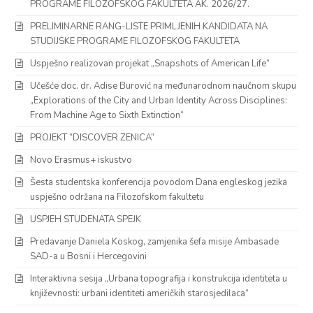
PROGRAME FILOZOFSKOG FAKULTETA AK. 2026/27.
PRELIMINARNE RANG-LISTE PRIMLJENIH KANDIDATA NA
STUDIJSKE PROGRAME FILOZOFSKOG FAKULTETA
Uspješno realizovan projekat „Snapshots of American Life“
Učešće doc. dr. Adise Burović na međunarodnom naučnom skupu
„Explorations of the City and Urban Identity Across Disciplines:
From Machine Age to Sixth Extinction“
PROJEKT “DISCOVER ZENICA”
Novo Erasmus+ iskustvo
Šesta studentska konferencija povodom Dana engleskog jezika
uspješno održana na Filozofskom fakultetu
USPJEH STUDENATA SPEJK
Predavanje Daniela Koskog, zamjenika šefa misije Ambasade
SAD-a u Bosni i Hercegovini
Interaktivna sesija „Urbana topografija i konstrukcija identiteta u
književnosti: urbani identiteti američkih starosjedilaca“