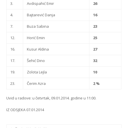
3.
Avdispahić Emir
26
4.
Bajtarević Danja
16
7.
Buza Sabina
23
12.
Horić Emin
25
16.
Kusur Aldina
27
17.
Šehić Dino
32
19.
Zolota Lejla
10
23.
Čerim Azra
2 %
Uvid u radove: u četvrtak, 09.01.2014. godine u 11:00.
IZ ODSJEKA 07.01.2014