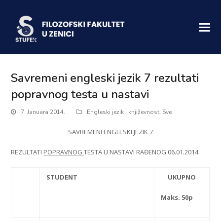
Savremeni engleski jezik 7 rezultati
popravnog testa u nastavi
7. Januara 2014.
Engleski jezik i književnost
,
Sve
SAVREMENI ENGLESKI JEZIK 7
REZULTATI
POPRAVNOG
TESTA U NASTAVI RAĐENOG 06.01.2014.
STUDENT
UKUPNO
Maks. 50p