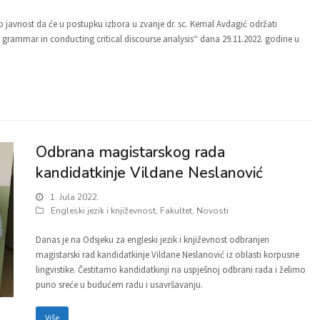
javnost da će u postupku izbora u zvanje dr. sc. Kemal Avdagić održati
 grammar in conducting critical discourse analysis“ dana 29.11.2022. godine u
Odbrana magistarskog rada
kandidatkinje Vildane Neslanović
1. Jula 2022.
Engleski jezik i književnost
,
Fakultet
,
Novosti
Danas je na Odsjeku za engleski jezik i književnost odbranjen
magistarski rad kandidatkinje Vildane Neslanović iz oblasti korpusne
lingvistike. Čestitamo kandidatkinji na uspješnoj odbrani rada i želimo
puno sreće u budućem radu i usavršavanju.
Više