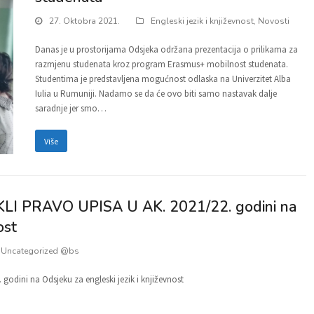
27. Oktobra 2021.
Engleski jezik i književnost
,
Novosti
Danas je u prostorijama Odsjeka održana prezentacija o prilikama za
razmjenu studenata kroz program Erasmus+ mobilnost studenata.
Studentima je predstavljena mogućnost odlaska na Univerzitet Alba
Iulia u Rumuniji. Nadamo se da će ovo biti samo nastavak dalje
saradnje jer smo…
Više
I PRAVO UPISA U AK. 2021/22. godini na
ost
,
Uncategorized @bs
odini na Odsjeku za engleski jezik i književnost