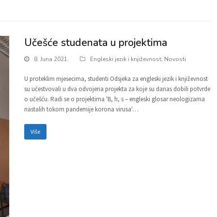
Učešće studenata u projektima
8. Juna 2021.
Engleski jezik i književnost
,
Novosti
U proteklim mjesecima, studenti Odsjeka za engleski jezik i književnost
su učestvovali u dva odvojena projekta za koje su danas dobili potvrde
o učešću. Radi se o projektima 'B, h, s – engleski glosar neologizama
nastalih tokom pandemije korona virusa'…
Više