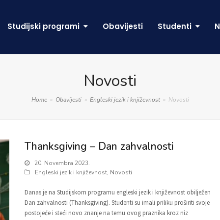
Studijski programi
Obavijesti
Studenti
N
Novosti
Home
»
Obavijesti
»
Engleski jezik i književnost
»
Novosti
Thanksgiving – Dan zahvalnosti
20. Novembra 2023.
Engleski jezik i književnost
,
Novosti
Danas je na Studijskom programu engleski jezik i književnost obilježen
Dan zahvalnosti (Thanksgiving). Studenti su imali priliku proširiti svoje
postojeće i steći novo znanje na temu ovog praznika kroz niz