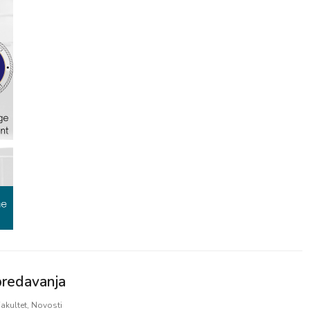
predavanja
akultet
,
Novosti