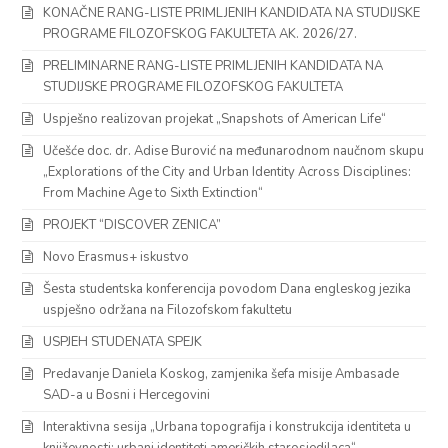
KONAČNE RANG-LISTE PRIMLJENIH KANDIDATA NA STUDIJSKE
PROGRAME FILOZOFSKOG FAKULTETA AK. 2026/27.
PRELIMINARNE RANG-LISTE PRIMLJENIH KANDIDATA NA
STUDIJSKE PROGRAME FILOZOFSKOG FAKULTETA
Uspješno realizovan projekat „Snapshots of American Life“
Učešće doc. dr. Adise Burović na međunarodnom naučnom skupu
„Explorations of the City and Urban Identity Across Disciplines:
From Machine Age to Sixth Extinction“
PROJEKT “DISCOVER ZENICA”
Novo Erasmus+ iskustvo
Šesta studentska konferencija povodom Dana engleskog jezika
uspješno održana na Filozofskom fakultetu
USPJEH STUDENATA SPEJK
Predavanje Daniela Koskog, zamjenika šefa misije Ambasade
SAD-a u Bosni i Hercegovini
Interaktivna sesija „Urbana topografija i konstrukcija identiteta u
književnosti: urbani identiteti američkih starosjedilaca“