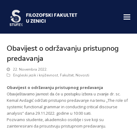
Obavijest o održavanju pristupnog
predavanja
22. Novembra 2022.
Engleski jezik i književnost
,
Fakultet
,
Novosti
Obavijest o održavanju pristupnog predavanja
O
dr. sc.
bavještavamo javnost da će u postupku izbora u zvanje
Kemal Avdagić održati pristupno predavanje na temu „The role of
systemic functional grammar in conducting critical discourse
analysis“ dana 29.11.2022. godine u 10:00 sati.
Pozivamo studente, akademsko osoblje i sve koji su
zainteresirani da prisustvuju pristupnom predavanju.