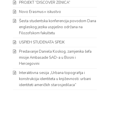
PROJEKT “DISCOVER ZENICA”
Novo Erasmus+ iskustvo
Šesta studentska konferencija povodom Dana
engleskog jezika uspješno održana na
Filozofskom fakultetu
USPJEH STUDENATA SPEJK
Predavanje Daniela Koskog, zamjenika šefa
misije Ambasade SAD-a u Bosni i
Hercegovini
Interaktivna sesija „Urbana topografija i
konstrukcija identiteta u književnosti: urbani
identiteti američkih starosjedilaca“