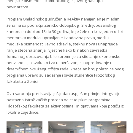
medijske pismenosti, komunikologije, javnog nastupa i
novinarstva.
Program Omladinskog udruženja ReAktiv namijenjen je mladim
ženama sa područja Zeničko-dobojskog i Srednjobosanskog
kantona, u dobi od 18 do 30 godina, koje žele da kroz jedan od tri
mentorska modula: upravljanje i vladavina prava, mediji i
medijska pismenost i javno zdravlje, steknu nova i unaprijede
ranije stečena znanja i vještine kako bi nakon završetka
formalnog obrazovanja bile spremnije za stidcanje ekonomske
neovisnosti, a svakako i za usavršavanje i napredovanje u
dinamičnom okruženju tržišta rada. Značajan broj polaznica ovog
programa upravo su sadašnje i bivše studentice Filozofskog
fakulteta u Zenici.
Ova saradnja predstavlja još jedan uspješan primjer integracije
nastavno-istraživačkih procesa na studijskim programima
Filozofskog fakulteta sa aktivnostima i inicijativama koje potiiču iz
lokalne zajednice.