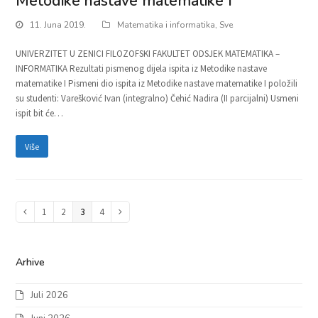
Metodike nastave matematike I
11. Juna 2019.
Matematika i informatika
,
Sve
UNIVERZITET U ZENICI FILOZOFSKI FAKULTET ODSJEK MATEMATIKA –
INFORMATIKA Rezultati pismenog dijela ispita iz Metodike nastave
matematike I Pismeni dio ispita iz Metodike nastave matematike I položili
su studenti: Varešković Ivan (integralno) Čehić Nadira (II parcijalni) Usmeni
ispit bit će…
Više
Page
1
Page
2
Page
3
Page
4
Previous
Next
Arhive
Juli 2026