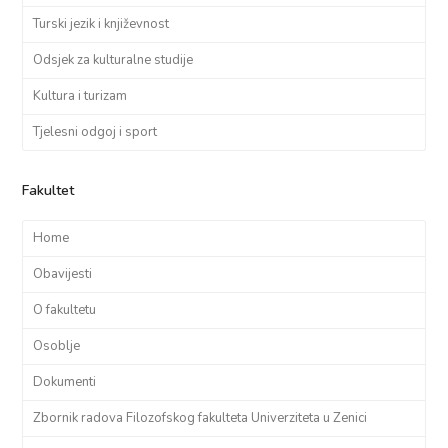
Turski jezik i književnost
Odsjek za kulturalne studije
Kultura i turizam
Tjelesni odgoj i sport
Fakultet
Home
Obavijesti
O fakultetu
Osoblje
Dokumenti
Zbornik radova Filozofskog fakulteta Univerziteta u Zenici