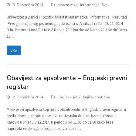
3. Decembra 2014.
Matematika i informatika
,
Sve
Univerzitet u Zenici Filozofski fakultet Matematika i informatika Rezultati
Prvog parcijalnog pismenog dijela ispita iz Analize I rađen 28. 11. 2014.
R.br. Prezime i ime Σ 1 Musić Rabija 20 2 Bureković Naida 20 3 Kozlić Berin
19…
Više
Obavijest za apsolvente – Engleski pravni
registar
2. Decembra 2014.
Engleski jezik i književnost
,
Sve
Mole se svi apsolventi koji nisu polozili predmet Engleski pravni registar u
prethodnom periodu da se jave nastavniku doc. dr. Kamiah Arnaut-
Karovic u srijedu 3.12.2014. u periodu od 11:00 do 11:30 kako bi se
napravila evidencija o broju apsolvenata za…