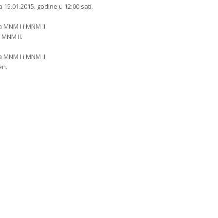
a 15.01.2015. godine u 12:00 sati.
ta MNM I i MNM II
i MNM II.
ta MNM I i MNM II
en.