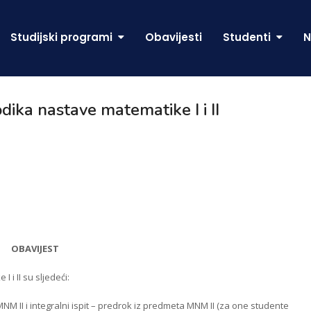
Studijski programi
Obavijesti
Studenti
N
dika nastave matematike I i II
OBAVIJEST
i II su sljedeći:
 MNM II i integralni ispit – predrok iz predmeta MNM II (za one studente