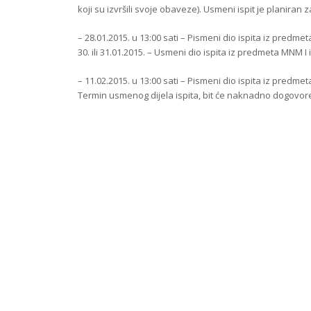
koji su izvršili svoje obaveze). Usmeni ispit je planiran z
– 28.01.2015. u 13:00 sati – Pismeni dio ispita iz predme
30. ili 31.01.2015. – Usmeni dio ispita iz predmeta MNM I 
– 11.02.2015. u 13:00 sati – Pismeni dio ispita iz predme
Termin usmenog dijela ispita, bit će naknadno dogovor