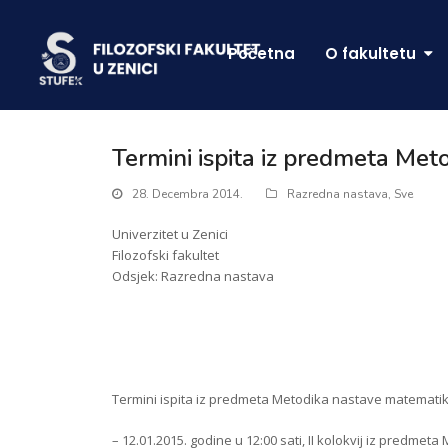
Početna
O fakultetu
Termini ispita iz predmeta Meto
28. Decembra 2014.
Razredna nastava
,
Sve
Univerzitet u Zenici
Filozofski fakultet
Odsjek: Razredna nastava
Termini ispita iz predmeta Metodika nastave matematike I 
– 12.01.2015. godine u 12:00 sati, II kolokvij iz predmeta