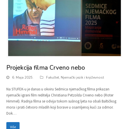
Projekcija filma Crveno nebo
6. Maja 2025.
Fakultet
,
Njemački jezik i književnost
Na STUFEK-u je danas u okviru Sedmica njemačkog filma prikazan
njemački igrani film reditelja Christiana Petzolda Crveno nebo (Roter
Himmel). Radnja filma se odvija tokom sušnog ljeta na obali Baltičkog
mora i prati četvoro mladih koji borave u osamljenoj kući za odmor.
Dok…
Više