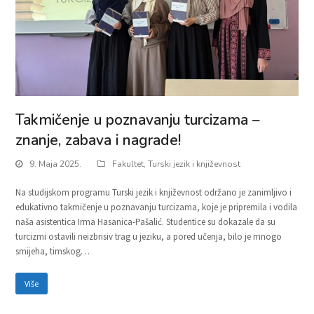
Takmičenje u poznavanju turcizama –
znanje, zabava i nagrade!
9. Maja 2025.
Fakultet
,
Turski jezik i književnost
Na studijskom programu Turski jezik i književnost održano je zanimljivo i
edukativno takmičenje u poznavanju turcizama, koje je pripremila i vodila
naša asistentica Irma Hasanica-Pašalić. Studentice su dokazale da su
turcizmi ostavili neizbrisiv trag u jeziku, a pored učenja, bilo je mnogo
smijeha, timskog…
Više