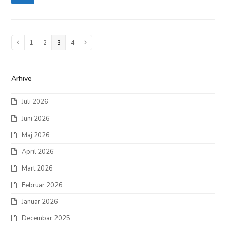
Page
1
Page
2
Page
3
Page
4
Previous
Next
Arhive
Juli 2026
Juni 2026
Maj 2026
April 2026
Mart 2026
Februar 2026
Januar 2026
Decembar 2025