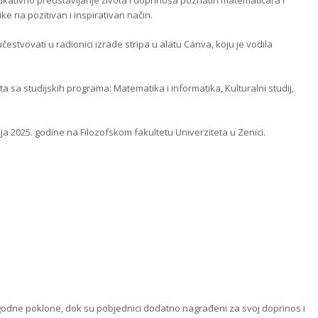
e na pozitivan i inspirativan način.
čestvovati u radionici izrade stripa u alatu Canva, koju je vodila
a sa studijskih programa: Matematika i informatika, Kulturalni studij,
ja 2025. godine na Filozofskom fakultetu Univerziteta u Zenici.
prigodne poklone, dok su pobjednici dodatno nagrađeni za svoj doprinos i