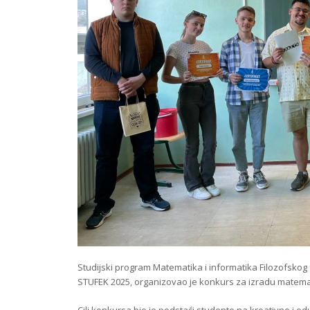
Studijski program Matematika i informatika Filozofskog f
STUFEK 2025, organizovao je konkurs za izradu matema
Cilj konkursa bio je podstaći studente na kreativno i e