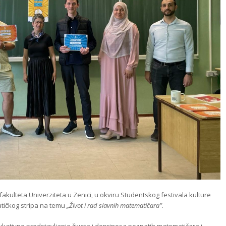
akulteta Univerziteta u Zenici, u okviru Studentskog festivala kulture
tičkog stripa na temu
„Život i rad slavnih matematičara”
.
dukativno predstavljanje života i doprinosa poznatih matematičara i