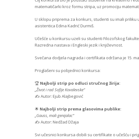
matematičarki kroz formu stripa, uz promociju matematik
U sklopu priprema za konkurs, studenti su imali priliku u
asistentica Edina Kadrić Durmiš.
Učešće u konkursu uzeli su studenti Filozofskog fakultet
Razredna nastava i Engleski jezik i književnost.
Svečana dodjela nagrada i certifikata održana je 15. ma
Proglašeni su pobjednici konkursa:
🏆
Najbolji strip po odluci stručnog žirija:
„Život i rad Sofije Kovalevske”
✍️ Autor: Ejub Alajbegović
🌟
Najbolji strip prema glasovima publike:
„Gauss, mali genijalac”
✍️ Autor: Nedžad Džaja
Svi učesnici konkursa dobili su certifikate o učešću i 