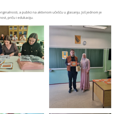
ginalnosti, a publici na aktivnom učešću u glasanju. Još jednom je
st, priču i edukaciju.