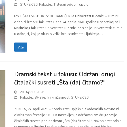
STUFEK 26
,
Fakultet
,
Tjelesni odgoj i sport
IZVJEŠTAJ SA SPORTSKOG TAKMIČENJA Univerzitet u Zenici – Turnir u
odbojci između fakulteta Dana 24. aprila 2026. godine u sportskoj sali
Mašinskog fakulteta Univerziteta u Zenici održan je univerzitetski turnir
u odbojci, koji je okupio veliki broj studenata i ljubitelja…
Više
Dramski tekst u fokusu: Održani drugi
čitalački susreti „Šta (da) čitamo?“
28. Aprila 2026.
Fakultet
,
BHS jezik i književnost
,
STUFEK 26
ZENICA, 27. april 2026. – Kontinuitet uspješnih akademskih aktivnosti u
okviru manifestacije STUFEK nastavljen je održavanjem druge sesije
čitalačkih susreta pod nazivom „Šta (da) čitamo?“. Nakon prethodnih
razgovora o lirskim i epskim tekstovima, današnji susret bio je u