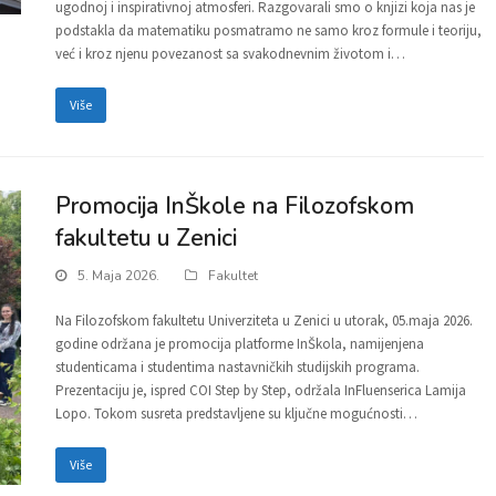
ugodnoj i inspirativnoj atmosferi. Razgovarali smo o knjizi koja nas je
podstakla da matematiku posmatramo ne samo kroz formule i teoriju,
već i kroz njenu povezanost sa svakodnevnim životom i…
Više
Promocija InŠkole na Filozofskom
fakultetu u Zenici
5. Maja 2026.
Fakultet
Na Filozofskom fakultetu Univerziteta u Zenici u utorak, 05.maja 2026.
godine održana je promocija platforme InŠkola, namijenjena
studenticama i studentima nastavničkih studijskih programa.
Prezentaciju je, ispred COI Step by Step, održala InFluenserica Lamija
Lopo. Tokom susreta predstavljene su ključne mogućnosti…
Više