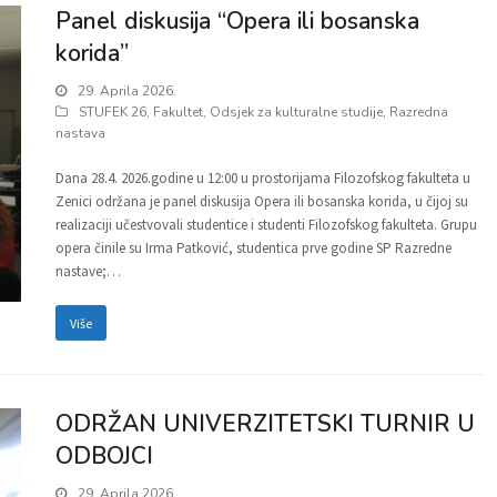
Panel diskusija “Opera ili bosanska
korida”
29. Aprila 2026.
STUFEK 26
,
Fakultet
,
Odsjek za kulturalne studije
,
Razredna
nastava
Dana 28.4. 2026.godine u 12:00 u prostorijama Filozofskog fakulteta u
Zenici održana je panel diskusija Opera ili bosanska korida, u čijoj su
realizaciji učestvovali studentice i studenti Filozofskog fakulteta. Grupu
opera činile su Irma Patković, studentica prve godine SP Razredne
nastave;…
Više
ODRŽAN UNIVERZITETSKI TURNIR U
ODBOJCI
29. Aprila 2026.