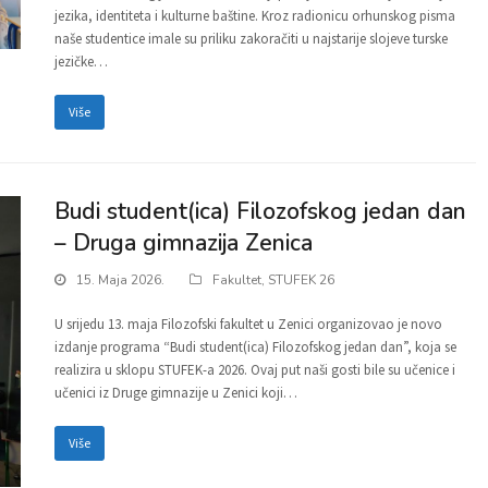
jezika, identiteta i kulturne baštine. Kroz radionicu orhunskog pisma
naše studentice imale su priliku zakoračiti u najstarije slojeve turske
jezičke…
Više
Budi student(ica) Filozofskog jedan dan
– Druga gimnazija Zenica
15. Maja 2026.
Fakultet
,
STUFEK 26
U srijedu 13. maja Filozofski fakultet u Zenici organizovao je novo
izdanje programa “Budi student(ica) Filozofskog jedan dan”, koja se
realizira u sklopu STUFEK-a 2026. Ovaj put naši gosti bile su učenice i
učenici iz Druge gimnazije u Zenici koji…
Više