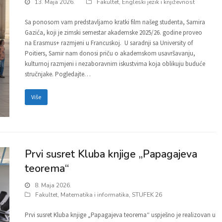
13. Maja 2026.
Fakultet
,
Engleski jezik i književnost
Sa ponosom vam predstavljamo kratki film našeg studenta, Samira
Gazića, koji je zimski semestar akademske 2025/26. godine proveo
na Erasmus+ razmjeni u Francuskoj. U saradnji sa University of
Poitiers, Samir nam donosi priču o akademskom usavršavanju,
kulturnoj razmjeni i nezaboravnim iskustvima koja oblikuju buduće
stručnjake. Pogledajte…
Više
Prvi susret Kluba knjige „Papagajeva
teorema“
8. Maja 2026.
Fakultet
,
Matematika i informatika
,
STUFEK 26
Prvi susret Kluba knjige „Papagajeva teorema“ uspješno je realizovan u