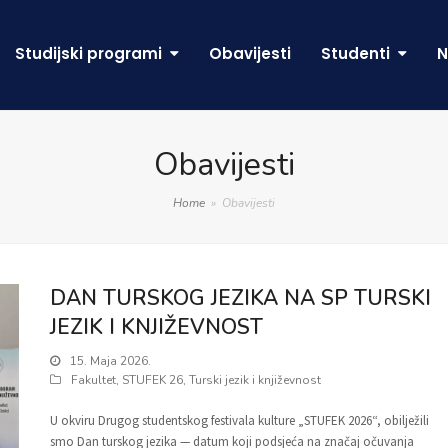
Studijski programi
Obavijesti
Studenti
N
Obavijesti
Home
»
Obavijesti
DAN TURSKOG JEZIKA NA SP TURSKI
JEZIK I KNJIŽEVNOST
15. Maja 2026.
Fakultet
,
STUFEK 26
,
Turski jezik i književnost
U okviru Drugog studentskog festivala kulture „STUFEK 2026“, obilježili
smo Dan turskog jezika — datum koji podsjeća na značaj očuvanja