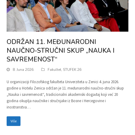
ODRŽAN 11. MEĐUNARODNI
NAUČNO-STRUČNI SKUP „NAUKA I
SAVREMENOST“
8. Juna 2026.
Fakultet
,
STUFEK 26
U organizaciji Filozofskog fakulteta Univerziteta u Zenici 4. juna 2026.
godine u Hotelu Zenica održan je 11. međunarodni naučno-stručni skup
„Nauka i savremenost“, tradicionalni akademski događaj koji već 20
godina okuplja naučnike i stručnjake iz Bosne i Hercegovine i
inostranstva…
Više