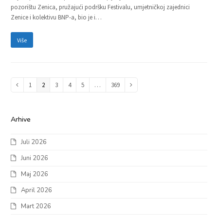
pozorištu Zenica, pružajući podršku Festivalu, umjetničkoj zajednici
Zenice i kolektivu BNP-a, bio je i…
Više
Page
1
Page
2
Page
3
Page
4
Page
5
…
Page
369
Previous
Next
Arhive
Juli 2026
Juni 2026
Maj 2026
April 2026
Mart 2026