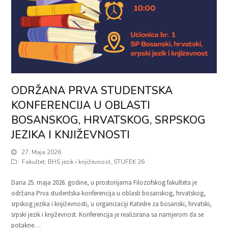
ODRŽANA PRVA STUDENTSKA
KONFERENCIJA U OBLASTI
BOSANSKOG, HRVATSKOG, SRPSKOG
JEZIKA I KNJIŽEVNOSTI
27. Maja 2026.
Fakultet
,
BHS jezik i književnost
,
STUFEK 26
Dana 25. maja 2026. godine, u prostorijama Filozofskog fakulteta je
održana Prva studentska konferencija u oblasti bosanskog, hrvatskog,
srpskog jezika i književnosti, u organizaciji Katedre za bosanski, hrvatski,
srpski jezik i književnost. Konferencija je realizirana sa namjerom da se
potakne…