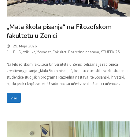
„Mala škola pisanja“ na Filozofskom
fakultetu u Zenici
29. Maja 2026.
BHS jezik i književnost
,
Fakultet
,
Razredna nastava
,
STUFEK 26
Na Filozofskom fakultetu Univerziteta u Zenici održana je radionica
kreativnog pisanja „Mala škola pisanja“, koju su osmislili i vodili studenti i
studentice studijskih programa Razredna nastava, te Bosanski, hrvatski,
srpski jezik i književnost. U radionici su učestvovali učenici i učenice…
Više