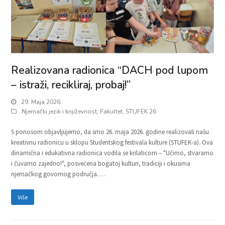
Realizovana radionica “DACH pod lupom
– istraži, recikliraj, probaj!”
29. Maja 2026.
Njemački jezik i književnost
,
Fakultet
,
STUFEK 26
S ponosom objavljujemo, da smo 26. maja 2026. godine realizovali našu
kreativnu radionicu u sklopu Studentskog festivala kulture (STUFEK-a). Ova
dinamična i edukativna radionica vodila se krilaticom – "Učimo, stvaramo
i čuvamo zajedno!", posvećena bogatoj kulturi, tradiciji i okusima
njemačkog govornog područja.…
Više