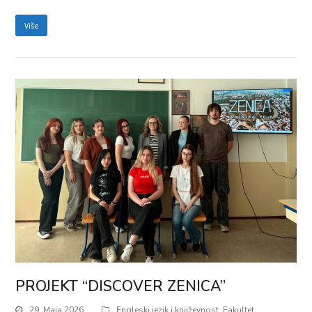
Više
PROJEKT “DISCOVER ZENICA”
29. Maja 2026.
Engleski jezik i književnost
,
Fakultet