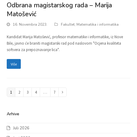
Odbrana magistarskog rada – Marija
Matošević
16. Novembra 2023.
Fakultet
,
Matematika i informatika
Kandidat Marija Matošević, profesor matematike i informatike, iz Nove
Bile, javno će braniti magistarski rad pod naslovom "Ocjena kvaliteta
softvera za prepoznavanje lica".
Više
Page
1
Page
2
Page
3
Page
4
…
Page
7
Next
Arhive
Juli 2026