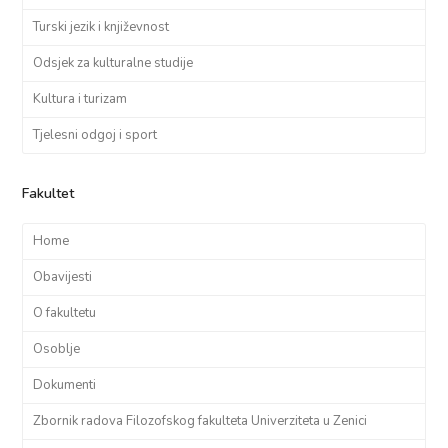
Turski jezik i književnost
Odsjek za kulturalne studije
Kultura i turizam
Tjelesni odgoj i sport
Fakultet
Home
Obavijesti
O fakultetu
Osoblje
Dokumenti
Zbornik radova Filozofskog fakulteta Univerziteta u Zenici